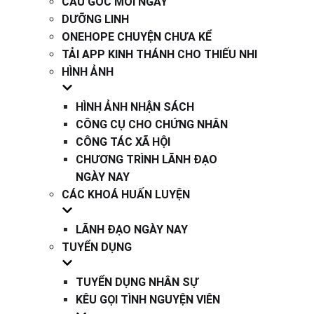
CÂU GỐC MỖI NGÀY
DƯỠNG LINH
ONEHOPE CHUYỆN CHƯA KỂ
TẢI APP KINH THÁNH CHO THIẾU NHI
HÌNH ẢNH
HÌNH ẢNH NHẬN SÁCH
CÔNG CỤ CHO CHỨNG NHÂN
CÔNG TÁC XÃ HỘI
CHƯƠNG TRÌNH LÃNH ĐẠO
NGÀY NAY
CÁC KHOÁ HUẤN LUYỆN
LÃNH ĐẠO NGÀY NAY
TUYỂN DỤNG
TUYỂN DỤNG NHÂN SỰ
KÊU GỌI TÌNH NGUYỆN VIÊN