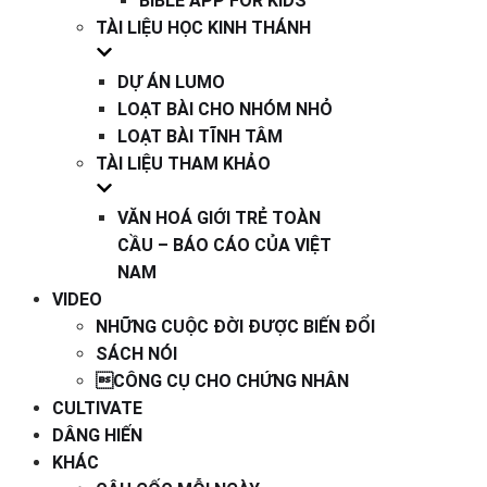
BIBLE APP FOR KIDS
TÀI LIỆU HỌC KINH THÁNH
DỰ ÁN LUMO
LOẠT BÀI CHO NHÓM NHỎ
LOẠT BÀI TĨNH TÂM
TÀI LIỆU THAM KHẢO
VĂN HOÁ GIỚI TRẺ TOÀN
CẦU – BÁO CÁO CỦA VIỆT
NAM
VIDEO
NHỮNG CUỘC ĐỜI ĐƯỢC BIẾN ĐỔI
SÁCH NÓI
CÔNG CỤ CHO CHỨNG NHÂN
CULTIVATE
DÂNG HIẾN
KHÁC