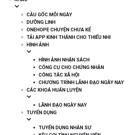
CÂU GỐC MỖI NGÀY
DƯỠNG LINH
ONEHOPE CHUYỆN CHƯA KỂ
TẢI APP KINH THÁNH CHO THIẾU NHI
HÌNH ẢNH
HÌNH ẢNH NHẬN SÁCH
CÔNG CỤ CHO CHỨNG NHÂN
CÔNG TÁC XÃ HỘI
CHƯƠNG TRÌNH LÃNH ĐẠO NGÀY NAY
CÁC KHOÁ HUẤN LUYỆN
LÃNH ĐẠO NGÀY NAY
TUYỂN DỤNG
TUYỂN DỤNG NHÂN SỰ