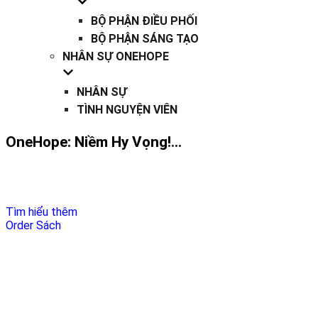
BỘ PHẬN ĐIỀU PHỐI
BỘ PHẬN SÁNG TẠO
NHÂN SỰ ONEHOPE
NHÂN SỰ
TÌNH NGUYỆN VIÊN
OneHope: Niềm Hy Vọng!...
Cung cấp phương tiện hỗ trợ nhằm đem Lời Chúa đến với
nhiều người.
Tìm hiểu thêm
Order Sách