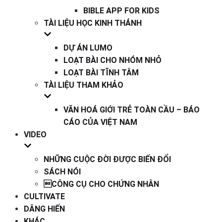
BIBLE APP FOR KIDS
TÀI LIỆU HỌC KINH THÁNH
DỰ ÁN LUMO
LOẠT BÀI CHO NHÓM NHỎ
LOẠT BÀI TĨNH TÂM
TÀI LIỆU THAM KHẢO
VĂN HOÁ GIỚI TRẺ TOÀN CẦU – BÁO
CÁO CỦA VIỆT NAM
VIDEO
NHỮNG CUỘC ĐỜI ĐƯỢC BIẾN ĐỔI
SÁCH NÓI
CÔNG CỤ CHO CHỨNG NHÂN
CULTIVATE
DÂNG HIẾN
KHÁC