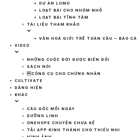
DỰ ÁN LUMO
LOẠT BÀI CHO NHÓM NHỎ
LOẠT BÀI TĨNH TÂM
TÀI LIỆU THAM KHẢO
VĂN HOÁ GIỚI TRẺ TOÀN CẦU – BÁO C
VIDEO
NHỮNG CUỘC ĐỜI ĐƯỢC BIẾN ĐỔI
SÁCH NÓI
CÔNG CỤ CHO CHỨNG NHÂN
CULTIVATE
DÂNG HIẾN
KHÁC
CÂU GỐC MỖI NGÀY
DƯỠNG LINH
ONEHOPE CHUYỆN CHƯA KỂ
TẢI APP KINH THÁNH CHO THIẾU NHI
HÌNH ẢNH