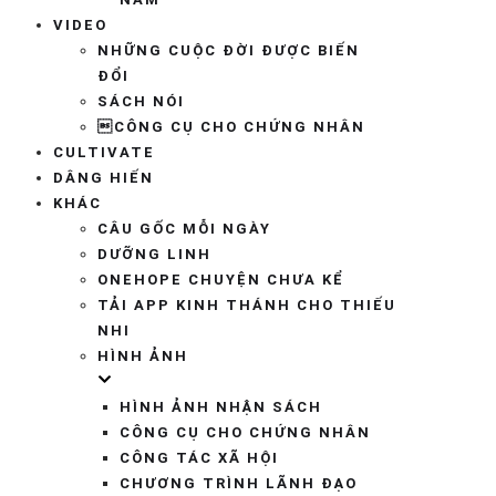
VIDEO
NHỮNG CUỘC ĐỜI ĐƯỢC BIẾN
ĐỔI
SÁCH NÓI
CÔNG CỤ CHO CHỨNG NHÂN
CULTIVATE
DÂNG HIẾN
KHÁC
CÂU GỐC MỖI NGÀY
DƯỠNG LINH
ONEHOPE CHUYỆN CHƯA KỂ
TẢI APP KINH THÁNH CHO THIẾU
NHI
HÌNH ẢNH
HÌNH ẢNH NHẬN SÁCH
CÔNG CỤ CHO CHỨNG NHÂN
CÔNG TÁC XÃ HỘI
CHƯƠNG TRÌNH LÃNH ĐẠO