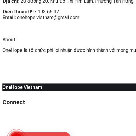
Địa chỉ:
20 đường 20, Khu Đô Thị Him Lam, Phường Tân Hưng, 
Điện thoại:
097 193 66 32
Email:
onehope.vietnam@gmail.com
About
OneHope là tổ chức phi lợi nhuận được hình thành với mong mu
OneHope Vietnam
Connect