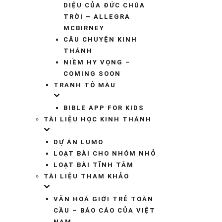
DIỆU CỦA ĐỨC CHÚA
TRỜI – ALLEGRA
MCBIRNEY
CÂU CHUYỆN KINH
THÁNH
NIỀM HY VỌNG –
COMING SOON
TRANH TÔ MÀU
BIBLE APP FOR KIDS
TÀI LIỆU HỌC KINH THÁNH
DỰ ÁN LUMO
LOẠT BÀI CHO NHÓM NHỎ
LOẠT BÀI TĨNH TÂM
TÀI LIỆU THAM KHẢO
VĂN HOÁ GIỚI TRẺ TOÀN
CẦU – BÁO CÁO CỦA VIỆT
NAM