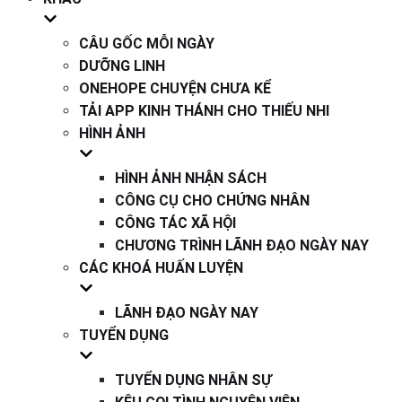
CÂU GỐC MỖI NGÀY
DƯỠNG LINH
ONEHOPE CHUYỆN CHƯA KỂ
TẢI APP KINH THÁNH CHO THIẾU NHI
HÌNH ẢNH
HÌNH ẢNH NHẬN SÁCH
CÔNG CỤ CHO CHỨNG NHÂN
CÔNG TÁC XÃ HỘI
CHƯƠNG TRÌNH LÃNH ĐẠO NGÀY NAY
CÁC KHOÁ HUẤN LUYỆN
LÃNH ĐẠO NGÀY NAY
TUYỂN DỤNG
TUYỂN DỤNG NHÂN SỰ