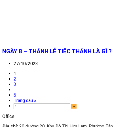
NGÀY 8 – THÁNH LỄ TIỆC THÁNH LÀ GÌ ?
27/10/2023
1
2
3
…
6
Trang sau »
Office
Địa chỉ:
20 đường 20, Khu Đô Thị Him Lam, Phường Tân