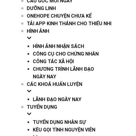
CÂU GỐC MỖI NGÀY
DƯỠNG LINH
ONEHOPE CHUYỆN CHƯA KỂ
TẢI APP KINH THÁNH CHO THIẾU NHI
HÌNH ẢNH
HÌNH ẢNH NHẬN SÁCH
CÔNG CỤ CHO CHỨNG NHÂN
CÔNG TÁC XÃ HỘI
CHƯƠNG TRÌNH LÃNH ĐẠO
NGÀY NAY
CÁC KHOÁ HUẤN LUYỆN
LÃNH ĐẠO NGÀY NAY
TUYỂN DỤNG
TUYỂN DỤNG NHÂN SỰ
KÊU GỌI TÌNH NGUYỆN VIÊN