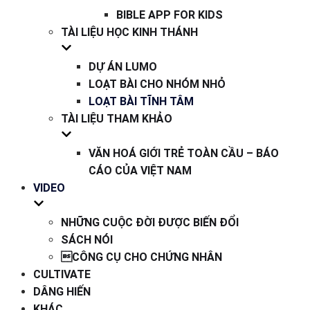
BIBLE APP FOR KIDS
TÀI LIỆU HỌC KINH THÁNH
DỰ ÁN LUMO
LOẠT BÀI CHO NHÓM NHỎ
LOẠT BÀI TĨNH TÂM
TÀI LIỆU THAM KHẢO
VĂN HOÁ GIỚI TRẺ TOÀN CẦU – BÁO
CÁO CỦA VIỆT NAM
VIDEO
NHỮNG CUỘC ĐỜI ĐƯỢC BIẾN ĐỔI
SÁCH NÓI
CÔNG CỤ CHO CHỨNG NHÂN
CULTIVATE
DÂNG HIẾN
KHÁC