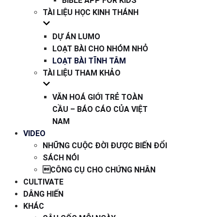
BIBLE APP FOR KIDS
TÀI LIỆU HỌC KINH THÁNH
DỰ ÁN LUMO
LOẠT BÀI CHO NHÓM NHỎ
LOẠT BÀI TĨNH TÂM
TÀI LIỆU THAM KHẢO
VĂN HOÁ GIỚI TRẺ TOÀN
CẦU – BÁO CÁO CỦA VIỆT
NAM
VIDEO
NHỮNG CUỘC ĐỜI ĐƯỢC BIẾN ĐỔI
SÁCH NÓI
CÔNG CỤ CHO CHỨNG NHÂN
CULTIVATE
DÂNG HIẾN
KHÁC