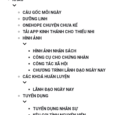
CÂU GỐC MỖI NGÀY
DƯỠNG LINH
ONEHOPE CHUYỆN CHƯA KỂ
TẢI APP KINH THÁNH CHO THIẾU NHI
HÌNH ẢNH
HÌNH ẢNH NHẬN SÁCH
CÔNG CỤ CHO CHỨNG NHÂN
CÔNG TÁC XÃ HỘI
CHƯƠNG TRÌNH LÃNH ĐẠO NGÀY NAY
CÁC KHOÁ HUẤN LUYỆN
LÃNH ĐẠO NGÀY NAY
TUYỂN DỤNG
TUYỂN DỤNG NHÂN SỰ