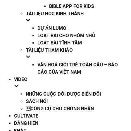
BIBLE APP FOR KIDS
TÀI LIỆU HỌC KINH THÁNH
DỰ ÁN LUMO
LOẠT BÀI CHO NHÓM NHỎ
LOẠT BÀI TĨNH TÂM
TÀI LIỆU THAM KHẢO
VĂN HOÁ GIỚI TRẺ TOÀN CẦU – BÁO
CÁO CỦA VIỆT NAM
VIDEO
NHỮNG CUỘC ĐỜI ĐƯỢC BIẾN ĐỔI
SÁCH NÓI
CÔNG CỤ CHO CHỨNG NHÂN
CULTIVATE
DÂNG HIẾN
KHÁC