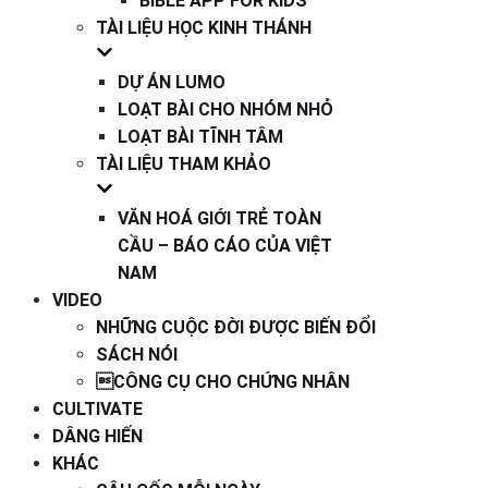
BIBLE APP FOR KIDS
TÀI LIỆU HỌC KINH THÁNH
DỰ ÁN LUMO
LOẠT BÀI CHO NHÓM NHỎ
LOẠT BÀI TĨNH TÂM
TÀI LIỆU THAM KHẢO
VĂN HOÁ GIỚI TRẺ TOÀN
CẦU – BÁO CÁO CỦA VIỆT
NAM
VIDEO
NHỮNG CUỘC ĐỜI ĐƯỢC BIẾN ĐỔI
SÁCH NÓI
CÔNG CỤ CHO CHỨNG NHÂN
CULTIVATE
DÂNG HIẾN
KHÁC