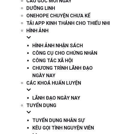
CÂU GỐC MỖI NGÀY
DƯỠNG LINH
ONEHOPE CHUYỆN CHƯA KỂ
TẢI APP KINH THÁNH CHO THIẾU NHI
HÌNH ẢNH
HÌNH ẢNH NHẬN SÁCH
CÔNG CỤ CHO CHỨNG NHÂN
CÔNG TÁC XÃ HỘI
CHƯƠNG TRÌNH LÃNH ĐẠO
NGÀY NAY
CÁC KHOÁ HUẤN LUYỆN
LÃNH ĐẠO NGÀY NAY
TUYỂN DỤNG
TUYỂN DỤNG NHÂN SỰ
KÊU GỌI TÌNH NGUYỆN VIÊN