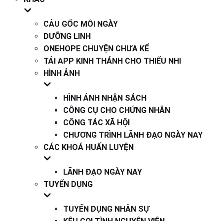
CÂU GỐC MỖI NGÀY
DƯỠNG LINH
ONEHOPE CHUYỆN CHƯA KỂ
TẢI APP KINH THÁNH CHO THIẾU NHI
HÌNH ẢNH
HÌNH ẢNH NHẬN SÁCH
CÔNG CỤ CHO CHỨNG NHÂN
CÔNG TÁC XÃ HỘI
CHƯƠNG TRÌNH LÃNH ĐẠO NGÀY NAY
CÁC KHOÁ HUẤN LUYỆN
LÃNH ĐẠO NGÀY NAY
TUYỂN DỤNG
TUYỂN DỤNG NHÂN SỰ