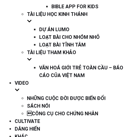
BIBLE APP FOR KIDS
TÀI LIỆU HỌC KINH THÁNH
DỰ ÁN LUMO
LOẠT BÀI CHO NHÓM NHỎ
LOẠT BÀI TĨNH TÂM
TÀI LIỆU THAM KHẢO
VĂN HOÁ GIỚI TRẺ TOÀN CẦU – BÁO
CÁO CỦA VIỆT NAM
VIDEO
NHỮNG CUỘC ĐỜI ĐƯỢC BIẾN ĐỔI
SÁCH NÓI
CÔNG CỤ CHO CHỨNG NHÂN
CULTIVATE
DÂNG HIẾN
KHÁC