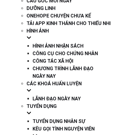
CÂU GỐC MỖI NGÀY
DƯỠNG LINH
ONEHOPE CHUYỆN CHƯA KỂ
TẢI APP KINH THÁNH CHO THIẾU NHI
HÌNH ẢNH
HÌNH ẢNH NHẬN SÁCH
CÔNG CỤ CHO CHỨNG NHÂN
CÔNG TÁC XÃ HỘI
CHƯƠNG TRÌNH LÃNH ĐẠO
NGÀY NAY
CÁC KHOÁ HUẤN LUYỆN
LÃNH ĐẠO NGÀY NAY
TUYỂN DỤNG
TUYỂN DỤNG NHÂN SỰ
KÊU GỌI TÌNH NGUYỆN VIÊN