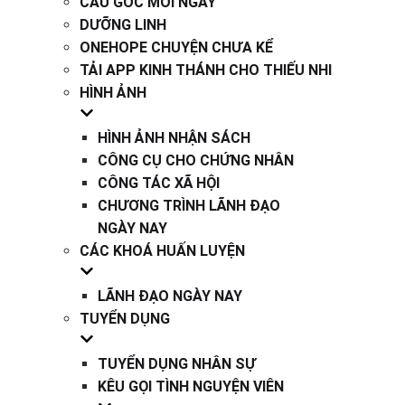
CÂU GỐC MỖI NGÀY
DƯỠNG LINH
ONEHOPE CHUYỆN CHƯA KỂ
TẢI APP KINH THÁNH CHO THIẾU NHI
HÌNH ẢNH
HÌNH ẢNH NHẬN SÁCH
CÔNG CỤ CHO CHỨNG NHÂN
CÔNG TÁC XÃ HỘI
CHƯƠNG TRÌNH LÃNH ĐẠO
NGÀY NAY
CÁC KHOÁ HUẤN LUYỆN
LÃNH ĐẠO NGÀY NAY
TUYỂN DỤNG
TUYỂN DỤNG NHÂN SỰ
KÊU GỌI TÌNH NGUYỆN VIÊN