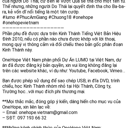
của người Do Thái, cứ đến lễ Vượt Qua sẽ tha cho một tên tù.
Thế nhưng, những người Do Thái lại quyết định tha cho Ba-ba-
ra, kẻ vốn dĩ nổi tiếng là một tên cướp.
#lumo #PhucAmGiang #Chuong18 #onehope
#onehopevietnam
——————————————————
Phần phụ đề được dựa trên Kinh Thánh Tiếng Việt Bản Hiệu
Đính 2010, nếu có phần nào chưa được khớp với lời thoại,
mong quý vị thông cảm và đối chiếu theo bản gốc phân đoạn
Kinh Thánh này.
OneHope Việt Nam phân phối Dự Án LUMO tại Việt Nam, dự
án đã được đăng ký bản quyền, xin vui lòng không đăng lại
trên các website khác, ví dụ như: Youtube, Facebook, Vimeo…
Bạn được phép sử dụng để sao chép USB, in đĩa DVD, trình
chiếu, học Kinh Thánh nhóm nhỏ tại Hội Thánh, Công ty,
Trường học…với mục đích phi thương mại.
**Mọi thắc mắc, đóng góp ý kiến, dâng hiến cho mục vụ của
OneHope, xin liên lạc về:
– Email: onehope.vietnam@gmail.com
– SĐT: 097 193 66 32
**Những kênh chính thức của OneHope Việt Nam: