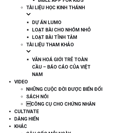
BIBLE APP FOR KIDS
TÀI LIỆU HỌC KINH THÁNH
DỰ ÁN LUMO
LOẠT BÀI CHO NHÓM NHỎ
LOẠT BÀI TĨNH TÂM
TÀI LIỆU THAM KHẢO
VĂN HOÁ GIỚI TRẺ TOÀN
CẦU – BÁO CÁO CỦA VIỆT
NAM
VIDEO
NHỮNG CUỘC ĐỜI ĐƯỢC BIẾN ĐỔI
SÁCH NÓI
CÔNG CỤ CHO CHỨNG NHÂN
CULTIVATE
DÂNG HIẾN
KHÁC