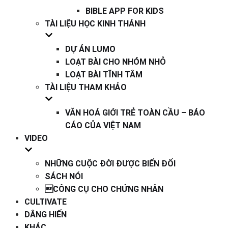
BIBLE APP FOR KIDS
TÀI LIỆU HỌC KINH THÁNH
DỰ ÁN LUMO
LOẠT BÀI CHO NHÓM NHỎ
LOẠT BÀI TĨNH TÂM
TÀI LIỆU THAM KHẢO
VĂN HOÁ GIỚI TRẺ TOÀN CẦU – BÁO
CÁO CỦA VIỆT NAM
VIDEO
NHỮNG CUỘC ĐỜI ĐƯỢC BIẾN ĐỔI
SÁCH NÓI
CÔNG CỤ CHO CHỨNG NHÂN
CULTIVATE
DÂNG HIẾN
KHÁC