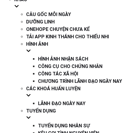
CÂU GỐC MỖI NGÀY
DƯỠNG LINH
ONEHOPE CHUYỆN CHƯA KỂ
TẢI APP KINH THÁNH CHO THIẾU NHI
HÌNH ẢNH
HÌNH ẢNH NHẬN SÁCH
CÔNG CỤ CHO CHỨNG NHÂN
CÔNG TÁC XÃ HỘI
CHƯƠNG TRÌNH LÃNH ĐẠO NGÀY NAY
CÁC KHOÁ HUẤN LUYỆN
LÃNH ĐẠO NGÀY NAY
TUYỂN DỤNG
TUYỂN DỤNG NHÂN SỰ