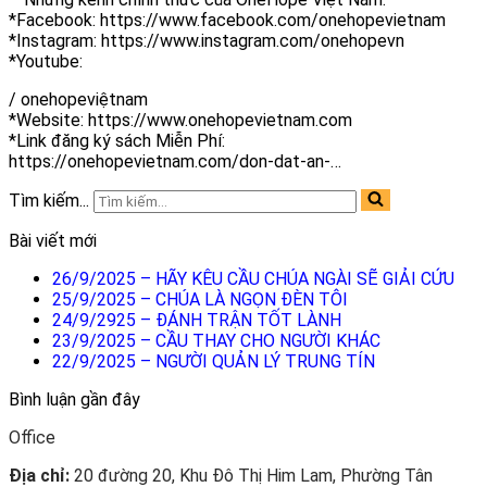
*Facebook: https://www.facebook.com/onehopevietnam
*Instagram: https://www.instagram.com/onehopevn
*Youtube:
/ onehopeviệtnam
*Website: https://www.onehopevietnam.com
*Link đăng ký sách Miễn Phí:
https://onehopevietnam.com/don-dat-an-…
Tìm kiếm...
Bài viết mới
26/9/2025 – HÃY KÊU CẦU CHÚA NGÀI SẼ GIẢI CỨU
25/9/2025 – CHÚA LÀ NGỌN ĐÈN TÔI
24/9/2925 – ĐÁNH TRẬN TỐT LÀNH
23/9/2025 – CẦU THAY CHO NGƯỜI KHÁC
22/9/2025 – NGƯỜI QUẢN LÝ TRUNG TÍN
Bình luận gần đây
Office
Địa chỉ:
20 đường 20, Khu Đô Thị Him Lam, Phường Tân