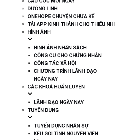
CÂU GỐC MỖI NGÀY
DƯỠNG LINH
ONEHOPE CHUYỆN CHƯA KỂ
TẢI APP KINH THÁNH CHO THIẾU NHI
HÌNH ẢNH
HÌNH ẢNH NHẬN SÁCH
CÔNG CỤ CHO CHỨNG NHÂN
CÔNG TÁC XÃ HỘI
CHƯƠNG TRÌNH LÃNH ĐẠO
NGÀY NAY
CÁC KHOÁ HUẤN LUYỆN
LÃNH ĐẠO NGÀY NAY
TUYỂN DỤNG
TUYỂN DỤNG NHÂN SỰ
KÊU GỌI TÌNH NGUYỆN VIÊN