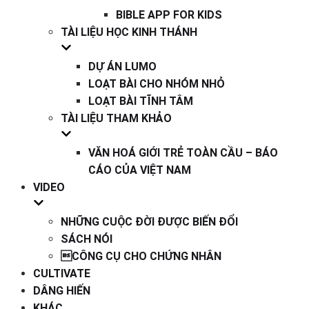
BIBLE APP FOR KIDS
TÀI LIỆU HỌC KINH THÁNH
DỰ ÁN LUMO
LOẠT BÀI CHO NHÓM NHỎ
LOẠT BÀI TĨNH TÂM
TÀI LIỆU THAM KHẢO
VĂN HOÁ GIỚI TRẺ TOÀN CẦU – BÁO
CÁO CỦA VIỆT NAM
VIDEO
NHỮNG CUỘC ĐỜI ĐƯỢC BIẾN ĐỔI
SÁCH NÓI
CÔNG CỤ CHO CHỨNG NHÂN
CULTIVATE
DÂNG HIẾN
KHÁC