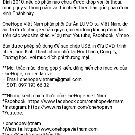
Đính 2010, nếu có phần nào chưa được khớp với lời thoại,
mong quý vị thông cảm và đối chiếu theo bản gốc phân đoạn
Kinh Thánh này.
OneHope Việt Nam phân phối Dự Án LUMO tại Việt Nam, dự
án đã được đăng ký bản quyền, xin vui lòng không đăng lại
trên các website khác, ví dụ như: Youtube, Facebook, Vimeo…
Bạn được phép sử dụng để sao chép USB, in đĩa DVD, trình
chiếu, học Kinh Thánh nhóm nhỏ tại Hội Thánh, Công ty,
Trường học…với mục đích phi thương mại.
**Mọi thắc mắc, đóng góp ý kiến, dâng hiến cho mục vụ của
OneHope, xin liên lạc về:
– Email: onehope.vietnam@gmail.com
– SĐT: 097 193 66 32
**Những kênh chính thức của OneHope Việt Nam:
*Facebook: https://www.facebook.com/onehopevietnam
*Instagram: https://www.instagram.com/onehopevn
*Youtube:
/ onehopeviệtnam
*Website: https://www.onehopevietnam.com
*Link đăng ký sách Miễn Phí: