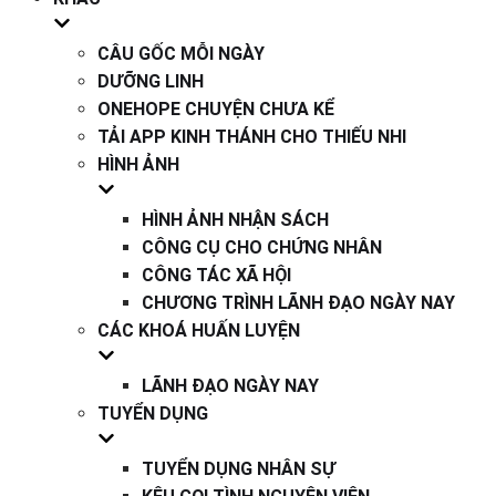
CÂU GỐC MỖI NGÀY
DƯỠNG LINH
ONEHOPE CHUYỆN CHƯA KỂ
TẢI APP KINH THÁNH CHO THIẾU NHI
HÌNH ẢNH
HÌNH ẢNH NHẬN SÁCH
CÔNG CỤ CHO CHỨNG NHÂN
CÔNG TÁC XÃ HỘI
CHƯƠNG TRÌNH LÃNH ĐẠO NGÀY NAY
CÁC KHOÁ HUẤN LUYỆN
LÃNH ĐẠO NGÀY NAY
TUYỂN DỤNG
TUYỂN DỤNG NHÂN SỰ