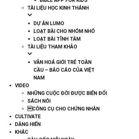
BIBLE APP FOR KIDS
TÀI LIỆU HỌC KINH THÁNH
DỰ ÁN LUMO
LOẠT BÀI CHO NHÓM NHỎ
LOẠT BÀI TĨNH TÂM
TÀI LIỆU THAM KHẢO
VĂN HOÁ GIỚI TRẺ TOÀN
CẦU – BÁO CÁO CỦA VIỆT
NAM
VIDEO
NHỮNG CUỘC ĐỜI ĐƯỢC BIẾN ĐỔI
SÁCH NÓI
CÔNG CỤ CHO CHỨNG NHÂN
CULTIVATE
DÂNG HIẾN
KHÁC