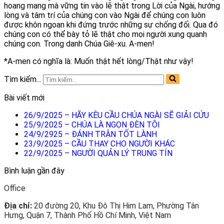
hoang mang mà vững tin vào lẽ thật trong Lời của Ngài, hướng
lòng và tâm trí của chúng con vào Ngài để chúng con luôn
được khôn ngoan khi đứng trước những sự chống đối. Qua đó
chúng con có thể bày tỏ lẽ thật cho mọi người xung quanh
chúng con. Trong danh Chúa Giê-xu. A-men!
*A-men có nghĩa là: Muốn thật hết lòng/Thật như vậy!
Tìm kiếm...
Bài viết mới
26/9/2025 – HÃY KÊU CẦU CHÚA NGÀI SẼ GIẢI CỨU
25/9/2025 – CHÚA LÀ NGỌN ĐÈN TÔI
24/9/2925 – ĐÁNH TRẬN TỐT LÀNH
23/9/2025 – CẦU THAY CHO NGƯỜI KHÁC
22/9/2025 – NGƯỜI QUẢN LÝ TRUNG TÍN
Bình luận gần đây
Office
Địa chỉ:
20 đường 20, Khu Đô Thị Him Lam, Phường Tân
Hưng, Quận 7, Thành Phố Hồ Chí Minh, Việt Nam