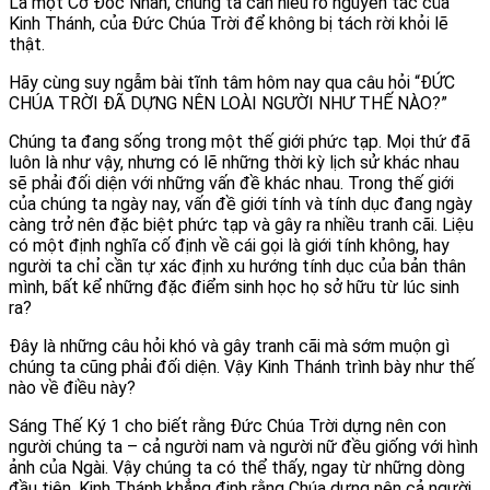
Là một Cơ Đốc Nhân, chúng ta cần hiểu rõ nguyên tắc của
Kinh Thánh, của Đức Chúa Trời để không bị tách rời khỏi lẽ
thật.
Hãy cùng suy ngẫm bài tĩnh tâm hôm nay qua câu hỏi “ĐỨC
CHÚA TRỜI ĐÃ DỰNG NÊN LOÀI NGƯỜI NHƯ THẾ NÀO?”
Chúng ta đang sống trong một thế giới phức tạp. Mọi thứ đã
luôn là như vậy, nhưng có lẽ những thời kỳ lịch sử khác nhau
sẽ phải đối diện với những vấn đề khác nhau. Trong thế giới
của chúng ta ngày nay, vấn đề giới tính và tính dục đang ngày
càng trở nên đặc biệt phức tạp và gây ra nhiều tranh cãi. Liệu
có một định nghĩa cố định về cái gọi là giới tính không, hay
người ta chỉ cần tự xác định xu hướng tính dục của bản thân
mình, bất kể những đặc điểm sinh học họ sở hữu từ lúc sinh
ra?
Đây là những câu hỏi khó và gây tranh cãi mà sớm muộn gì
chúng ta cũng phải đối diện. Vậy Kinh Thánh trình bày như thế
nào về điều này?
Sáng Thế Ký 1 cho biết rằng Đức Chúa Trời dựng nên con
người chúng ta – cả người nam và người nữ đều giống với hình
ảnh của Ngài. Vậy chúng ta có thể thấy, ngay từ những dòng
đầu tiên, Kinh Thánh khẳng định rằng Chúa dựng nên cả người