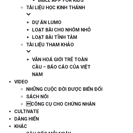
BIBLE APP FOR KIDS
TÀI LIỆU HỌC KINH THÁNH
DỰ ÁN LUMO
LOẠT BÀI CHO NHÓM NHỎ
LOẠT BÀI TĨNH TÂM
TÀI LIỆU THAM KHẢO
VĂN HOÁ GIỚI TRẺ TOÀN
CẦU – BÁO CÁO CỦA VIỆT
NAM
VIDEO
NHỮNG CUỘC ĐỜI ĐƯỢC BIẾN ĐỔI
SÁCH NÓI
CÔNG CỤ CHO CHỨNG NHÂN
CULTIVATE
DÂNG HIẾN
KHÁC