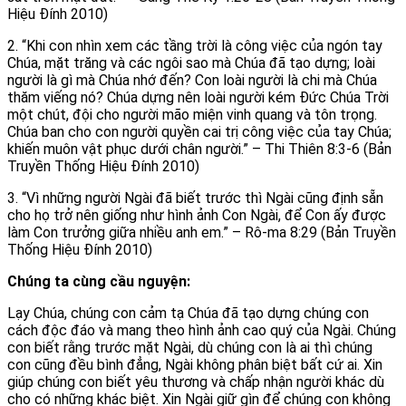
Hiệu Đính 2010)
2. “Khi con nhìn xem các tầng trời là công việc của ngón tay
Chúa, mặt trăng và các ngôi sao mà Chúa đã tạo dựng; loài
người là gì mà Chúa nhớ đến? Con loài người là chi mà Chúa
thăm viếng nó? Chúa dựng nên loài người kém Đức Chúa Trời
một chút, đội cho người mão miện vinh quang và tôn trọng.
Chúa ban cho con người quyền cai trị công việc của tay Chúa;
khiến muôn vật phục dưới chân người.” – Thi Thiên 8:3-6 (Bản
Truyền Thống Hiệu Đính 2010)
3. “Vì những người Ngài đã biết trước thì Ngài cũng định sẵn
cho họ trở nên giống như hình ảnh Con Ngài, để Con ấy được
làm Con trưởng giữa nhiều anh em.” – Rô-ma 8:29 (Bản Truyền
Thống Hiệu Đính 2010)
Chúng ta cùng cầu nguyện:
Lạy Chúa, chúng con cảm tạ Chúa đã tạo dựng chúng con
cách độc đáo và mang theo hình ảnh cao quý của Ngài. Chúng
con biết rằng trước mặt Ngài, dù chúng con là ai thì chúng
con cũng đều bình đẳng, Ngài không phân biệt bất cứ ai. Xin
giúp chúng con biết yêu thương và chấp nhận người khác dù
cho có những khác biệt. Xin Ngài giữ gìn để chúng con không