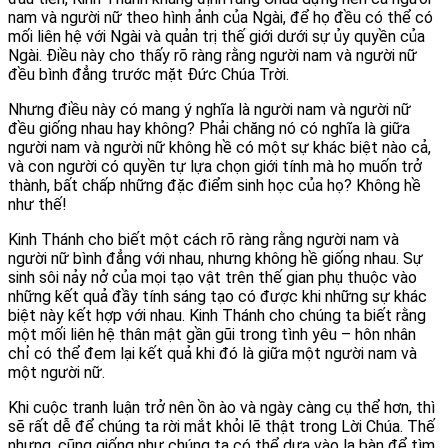
nam và người nữ theo hình ảnh của Ngài, để họ đều có thể có
mối liên hệ với Ngài và quản trị thế giới dưới sự ủy quyền của
Ngài. Điều này cho thấy rõ ràng rằng người nam và người nữ
đều bình đẳng trước mặt Đức Chúa Trời.
Nhưng điều này có mang ý nghĩa là người nam và người nữ
đều giống nhau hay không? Phải chăng nó có nghĩa là giữa
người nam và người nữ không hề có một sự khác biệt nào cả,
và con người có quyền tự lựa chọn giới tính mà họ muốn trở
thành, bất chấp những đặc điểm sinh học của họ? Không hề
như thế!
Kinh Thánh cho biết một cách rõ ràng rằng người nam và
người nữ bình đẳng với nhau, nhưng không hề giống nhau. Sự
sinh sôi nảy nở của mọi tạo vật trên thế gian phụ thuộc vào
những kết quả đầy tính sáng tạo có được khi những sự khác
biệt này kết hợp với nhau. Kinh Thánh cho chúng ta biết rằng
một mối liên hệ thân mật gần gũi trong tình yêu – hôn nhân
chỉ có thể đem lại kết quả khi đó là giữa một người nam và
một người nữ.
Khi cuộc tranh luận trở nên ồn ào và ngày càng cụ thể hơn, thì
sẽ rất dễ để chúng ta rời mắt khỏi lẽ thật trong Lời Chúa. Thế
nhưng, cũng giống như chúng ta có thể dựa vào la bàn để tìm