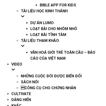
BIBLE APP FOR KIDS
TÀI LIỆU HỌC KINH THÁNH
DỰ ÁN LUMO
LOẠT BÀI CHO NHÓM NHỎ
LOẠT BÀI TĨNH TÂM
TÀI LIỆU THAM KHẢO
VĂN HOÁ GIỚI TRẺ TOÀN CẦU – BÁO
CÁO CỦA VIỆT NAM
VIDEO
NHỮNG CUỘC ĐỜI ĐƯỢC BIẾN ĐỔI
SÁCH NÓI
CÔNG CỤ CHO CHỨNG NHÂN
CULTIVATE
DÂNG HIẾN
KHÁC