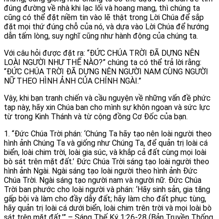
đúng đường về nhà khi lạc lối và hoang mang, thì chúng ta
cũng có thể đặt niềm tin vào lẽ thật trong Lời Chúa để sắp
đặt mọi thứ đúng chỗ của nó, và dựa vào Lời Chúa để hướng
dẫn tấm lòng, suy nghĩ cũng như hành động của chúng ta.
Với câu hỏi được đặt ra: “ĐỨC CHÚA TRỜI ĐÃ DỰNG NÊN
LOÀI NGƯỜI NHƯ THẾ NÀO?” chúng ta có thể trả lời rằng:
“ĐỨC CHÚA TRỜI ĐÃ DỰNG NÊN NGƯỜI NAM CÙNG NGƯỜI
NỮ THEO HÌNH ẢNH CỦA CHÍNH NGÀI.”
Vậy, khi bạn tranh chiến và cầu nguyện về những vấn đề phức
tạp này, hãy xin Chúa ban cho mình sự khôn ngoan và sức lực
từ trong Kinh Thánh và từ cộng đồng Cơ Đốc của bạn.
1. “Đức Chúa Trời phán: ‘Chúng Ta hãy tạo nên loài người theo
hình ảnh Chúng Ta và giống như Chúng Ta, để quản trị loài cá
biển, loài chim trời, loài gia súc, và khắp cả đất cùng mọi loài
bò sát trên mặt đất.’ Đức Chúa Trời sáng tạo loài người theo
hình ảnh Ngài. Ngài sáng tạo loài người theo hình ảnh Đức
Chúa Trời. Ngài sáng tạo người nam và người nữ. Đức Chúa
Trời ban phước cho loài người và phán: ‘Hãy sinh sản, gia tăng
gấp bội và làm cho đầy dẫy đất; hãy làm cho đất phục tùng,
hãy quản trị loài cá dưới biển, loài chim trên trời và mọi loài bò
sát trên mặt đất.’” – Sáng Thế Ký 1:26-28 (Bản Truyền Thống