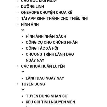
CÂU GỐC MỖI NGÀY
DƯỠNG LINH
ONEHOPE CHUYỆN CHƯA KỂ
TẢI APP KINH THÁNH CHO THIẾU NHI
HÌNH ẢNH
HÌNH ẢNH NHẬN SÁCH
CÔNG CỤ CHO CHỨNG NHÂN
CÔNG TÁC XÃ HỘI
CHƯƠNG TRÌNH LÃNH ĐẠO
NGÀY NAY
CÁC KHOÁ HUẤN LUYỆN
LÃNH ĐẠO NGÀY NAY
TUYỂN DỤNG
TUYỂN DỤNG NHÂN SỰ
KÊU GỌI TÌNH NGUYỆN VIÊN