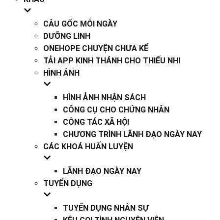
CÂU GỐC MỖI NGÀY
DƯỠNG LINH
ONEHOPE CHUYỆN CHƯA KỂ
TẢI APP KINH THÁNH CHO THIẾU NHI
HÌNH ẢNH
HÌNH ẢNH NHẬN SÁCH
CÔNG CỤ CHO CHỨNG NHÂN
CÔNG TÁC XÃ HỘI
CHƯƠNG TRÌNH LÃNH ĐẠO NGÀY NAY
CÁC KHOÁ HUẤN LUYỆN
LÃNH ĐẠO NGÀY NAY
TUYỂN DỤNG
TUYỂN DỤNG NHÂN SỰ