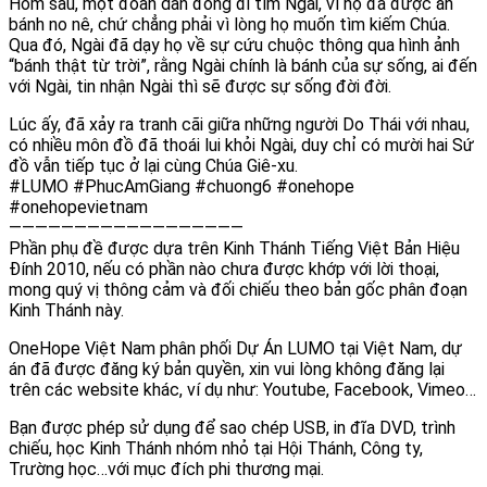
Hôm sau, một đoàn dân đông đi tìm Ngài, vì họ đã được ăn
bánh no nê, chứ chẳng phải vì lòng họ muốn tìm kiếm Chúa.
Qua đó, Ngài đã dạy họ về sự cứu chuộc thông qua hình ảnh
“bánh thật từ trời”, rằng Ngài chính là bánh của sự sống, ai đến
với Ngài, tin nhận Ngài thì sẽ được sự sống đời đời.
Lúc ấy, đã xảy ra tranh cãi giữa những người Do Thái với nhau,
có nhiều môn đồ đã thoái lui khỏi Ngài, duy chỉ có mười hai Sứ
đồ vẫn tiếp tục ở lại cùng Chúa Giê-xu.
#LUMO #PhucAmGiang #chuong6 #onehope
#onehopevietnam
——————————————————
Phần phụ đề được dựa trên Kinh Thánh Tiếng Việt Bản Hiệu
Đính 2010, nếu có phần nào chưa được khớp với lời thoại,
mong quý vị thông cảm và đối chiếu theo bản gốc phân đoạn
Kinh Thánh này.
OneHope Việt Nam phân phối Dự Án LUMO tại Việt Nam, dự
án đã được đăng ký bản quyền, xin vui lòng không đăng lại
trên các website khác, ví dụ như: Youtube, Facebook, Vimeo…
Bạn được phép sử dụng để sao chép USB, in đĩa DVD, trình
chiếu, học Kinh Thánh nhóm nhỏ tại Hội Thánh, Công ty,
Trường học…với mục đích phi thương mại.