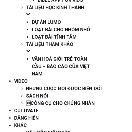
BIBLE APP FOR KIDS
TÀI LIỆU HỌC KINH THÁNH
DỰ ÁN LUMO
LOẠT BÀI CHO NHÓM NHỎ
LOẠT BÀI TĨNH TÂM
TÀI LIỆU THAM KHẢO
VĂN HOÁ GIỚI TRẺ TOÀN
CẦU – BÁO CÁO CỦA VIỆT
NAM
VIDEO
NHỮNG CUỘC ĐỜI ĐƯỢC BIẾN ĐỔI
SÁCH NÓI
CÔNG CỤ CHO CHỨNG NHÂN
CULTIVATE
DÂNG HIẾN
KHÁC