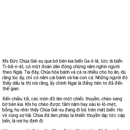
Khi Đức Chúa Giê-xu qua bờ bên kia biển Ga-li-lê, tức là biển
Ti-bê-ri-át, có một đoàn dân đông chừng năm nghìn người
theo Ngài. Tại đây, Chúa hóa bánh và cá ra nhiều cho họ ăn, dù
rằng lúc ấy, chỉ có năm cái bánh và hai con cá. Những người đó
thấy dấu lạ thì nói rằng, ấy chính Ngài là đấng tiên tri đã đến
thế gian.
Đến chiều tối, các môn đồ lên một chiếc thuyền, chèo sang
bờ bên kia. Khi họ chèo được tầm năm hay sáu ki-lô-mét,
bỗng, họ nhìn thấy Chúa Giê-xu đang đi bộ trên mặt biển. Họ
vô cùng sợ hãi. Chúa đã làm phép lạ khiến thuyền lập tức cập
bến, là nơi họ định đi.