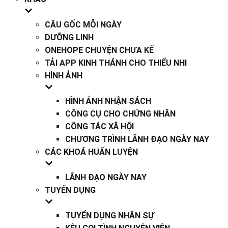
CÂU GỐC MỖI NGÀY
DƯỠNG LINH
ONEHOPE CHUYỆN CHƯA KỂ
TẢI APP KINH THÁNH CHO THIẾU NHI
HÌNH ẢNH
HÌNH ẢNH NHẬN SÁCH
CÔNG CỤ CHO CHỨNG NHÂN
CÔNG TÁC XÃ HỘI
CHƯƠNG TRÌNH LÃNH ĐẠO NGÀY NAY
CÁC KHOÁ HUẤN LUYỆN
LÃNH ĐẠO NGÀY NAY
TUYỂN DỤNG
TUYỂN DỤNG NHÂN SỰ