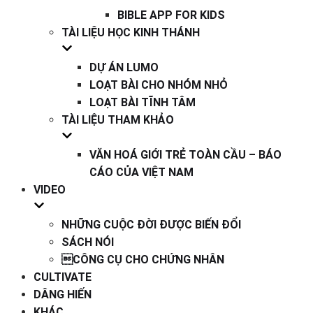
BIBLE APP FOR KIDS
TÀI LIỆU HỌC KINH THÁNH
DỰ ÁN LUMO
LOẠT BÀI CHO NHÓM NHỎ
LOẠT BÀI TĨNH TÂM
TÀI LIỆU THAM KHẢO
VĂN HOÁ GIỚI TRẺ TOÀN CẦU – BÁO
CÁO CỦA VIỆT NAM
VIDEO
NHỮNG CUỘC ĐỜI ĐƯỢC BIẾN ĐỔI
SÁCH NÓI
CÔNG CỤ CHO CHỨNG NHÂN
CULTIVATE
DÂNG HIẾN
KHÁC