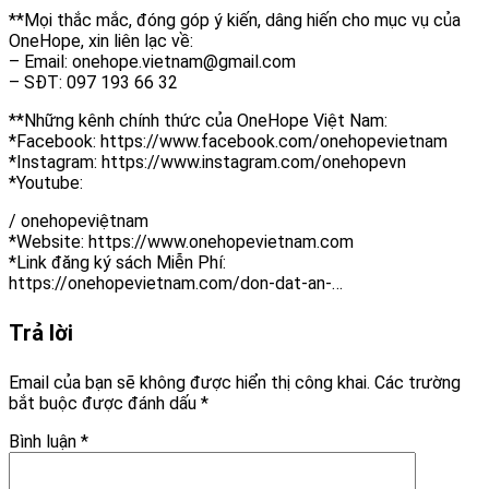
**Mọi thắc mắc, đóng góp ý kiến, dâng hiến cho mục vụ của
OneHope, xin liên lạc về:
– Email: onehope.vietnam@gmail.com
– SĐT: 097 193 66 32
**Những kênh chính thức của OneHope Việt Nam:
*Facebook: https://www.facebook.com/onehopevietnam
*Instagram: https://www.instagram.com/onehopevn
*Youtube:
/ onehopeviệtnam
*Website: https://www.onehopevietnam.com
*Link đăng ký sách Miễn Phí:
https://onehopevietnam.com/don-dat-an-…
Trả lời
Email của bạn sẽ không được hiển thị công khai.
Các trường
bắt buộc được đánh dấu
*
Bình luận
*