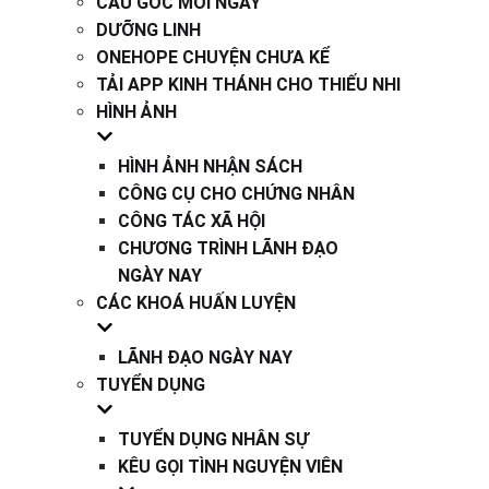
CÂU GỐC MỖI NGÀY
DƯỠNG LINH
ONEHOPE CHUYỆN CHƯA KỂ
TẢI APP KINH THÁNH CHO THIẾU NHI
HÌNH ẢNH
HÌNH ẢNH NHẬN SÁCH
CÔNG CỤ CHO CHỨNG NHÂN
CÔNG TÁC XÃ HỘI
CHƯƠNG TRÌNH LÃNH ĐẠO
NGÀY NAY
CÁC KHOÁ HUẤN LUYỆN
LÃNH ĐẠO NGÀY NAY
TUYỂN DỤNG
TUYỂN DỤNG NHÂN SỰ
KÊU GỌI TÌNH NGUYỆN VIÊN