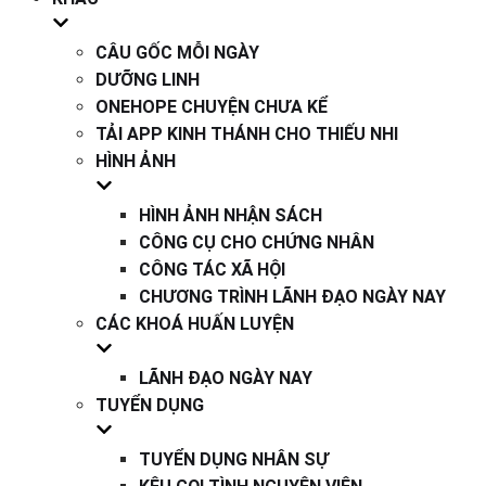
CÂU GỐC MỖI NGÀY
DƯỠNG LINH
ONEHOPE CHUYỆN CHƯA KỂ
TẢI APP KINH THÁNH CHO THIẾU NHI
HÌNH ẢNH
HÌNH ẢNH NHẬN SÁCH
CÔNG CỤ CHO CHỨNG NHÂN
CÔNG TÁC XÃ HỘI
CHƯƠNG TRÌNH LÃNH ĐẠO NGÀY NAY
CÁC KHOÁ HUẤN LUYỆN
LÃNH ĐẠO NGÀY NAY
TUYỂN DỤNG
TUYỂN DỤNG NHÂN SỰ