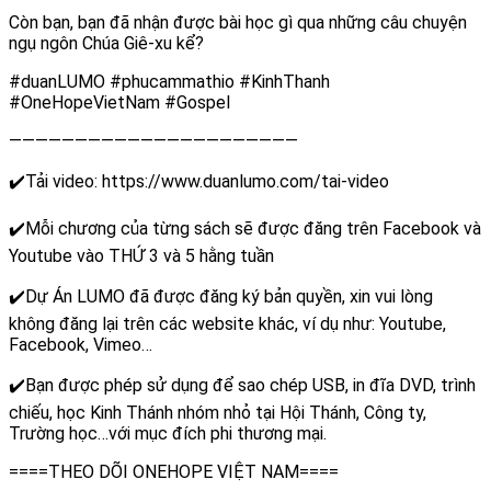
Còn bạn, bạn đã nhận được bài học gì qua những câu chuyện
ngụ ngôn Chúa Giê-xu kể?
#duanLUMO #phucammathio #KinhThanh
#OneHopeVietNam #Gospel
——————————————————————
✔️Tải video: https://www.duanlumo.com/tai-video
✔️Mỗi chương của từng sách sẽ được đăng trên Facebook và
Youtube vào THỨ 3 và 5 hằng tuần
✔️Dự Án LUMO đã được đăng ký bản quyền, xin vui lòng
không đăng lại trên các website khác, ví dụ như: Youtube,
Facebook, Vimeo…
✔️Bạn được phép sử dụng để sao chép USB, in đĩa DVD, trình
chiếu, học Kinh Thánh nhóm nhỏ tại Hội Thánh, Công ty,
Trường học…với mục đích phi thương mại.
====THEO DÕI ONEHOPE VIỆT NAM====