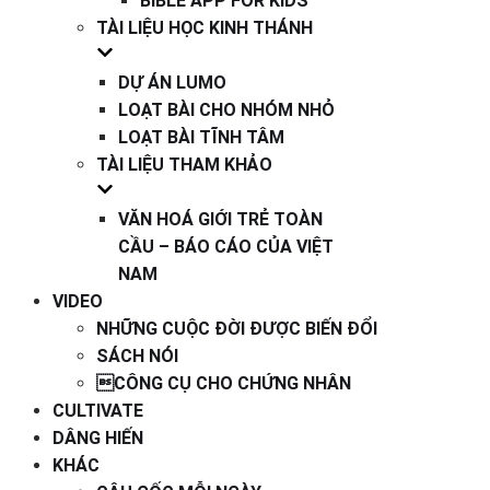
BIBLE APP FOR KIDS
TÀI LIỆU HỌC KINH THÁNH
DỰ ÁN LUMO
LOẠT BÀI CHO NHÓM NHỎ
LOẠT BÀI TĨNH TÂM
TÀI LIỆU THAM KHẢO
VĂN HOÁ GIỚI TRẺ TOÀN
CẦU – BÁO CÁO CỦA VIỆT
NAM
VIDEO
NHỮNG CUỘC ĐỜI ĐƯỢC BIẾN ĐỔI
SÁCH NÓI
CÔNG CỤ CHO CHỨNG NHÂN
CULTIVATE
DÂNG HIẾN
KHÁC