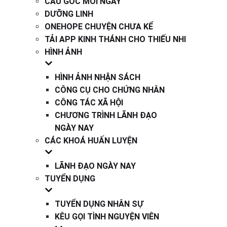
CÂU GỐC MỖI NGÀY
DƯỠNG LINH
ONEHOPE CHUYỆN CHƯA KỂ
TẢI APP KINH THÁNH CHO THIẾU NHI
HÌNH ẢNH
HÌNH ẢNH NHẬN SÁCH
CÔNG CỤ CHO CHỨNG NHÂN
CÔNG TÁC XÃ HỘI
CHƯƠNG TRÌNH LÃNH ĐẠO
NGÀY NAY
CÁC KHOÁ HUẤN LUYỆN
LÃNH ĐẠO NGÀY NAY
TUYỂN DỤNG
TUYỂN DỤNG NHÂN SỰ
KÊU GỌI TÌNH NGUYỆN VIÊN