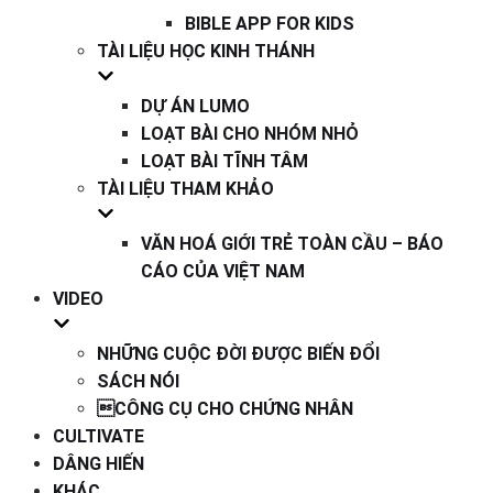
BIBLE APP FOR KIDS
TÀI LIỆU HỌC KINH THÁNH
DỰ ÁN LUMO
LOẠT BÀI CHO NHÓM NHỎ
LOẠT BÀI TĨNH TÂM
TÀI LIỆU THAM KHẢO
VĂN HOÁ GIỚI TRẺ TOÀN CẦU – BÁO
CÁO CỦA VIỆT NAM
VIDEO
NHỮNG CUỘC ĐỜI ĐƯỢC BIẾN ĐỔI
SÁCH NÓI
CÔNG CỤ CHO CHỨNG NHÂN
CULTIVATE
DÂNG HIẾN
KHÁC