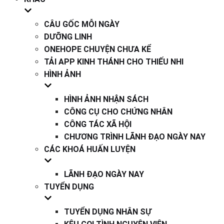
CÂU GỐC MỖI NGÀY
DƯỠNG LINH
ONEHOPE CHUYỆN CHƯA KỂ
TẢI APP KINH THÁNH CHO THIẾU NHI
HÌNH ẢNH
HÌNH ẢNH NHẬN SÁCH
CÔNG CỤ CHO CHỨNG NHÂN
CÔNG TÁC XÃ HỘI
CHƯƠNG TRÌNH LÃNH ĐẠO NGÀY NAY
CÁC KHOÁ HUẤN LUYỆN
LÃNH ĐẠO NGÀY NAY
TUYỂN DỤNG
TUYỂN DỤNG NHÂN SỰ