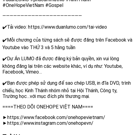
#OneHopeVietNam #Gospel
——————————————————————
✔️Tải video: https://www.duanlumo.com/tai-video
✔️Mỗi chương của từng sách sẽ được đăng trên Facebook và
Youtube vào THỨ 3 và 5 hằng tuần
✔️Dự Án LUMO đã được đăng ký bản quyền, xin vui lòng
không đăng lại trên các website khác, ví dụ như: Youtube,
Facebook, Vimeo…
✔️Bạn được phép sử dụng để sao chép USB, in đĩa DVD, trình
chiếu, học Kinh Thánh nhóm nhỏ tại Hội Thánh, Công ty,
Trường học…với mục đích phi thương mại.
====THEO DÕI ONEHOPE VIỆT NAM====
►https://www.facebook.com/onehopevietnam/
►https://www.instagram.com/onehopevn/