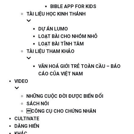
BIBLE APP FOR KIDS
TÀI LIỆU HỌC KINH THÁNH
DỰ ÁN LUMO
LOẠT BÀI CHO NHÓM NHỎ
LOẠT BÀI TĨNH TÂM
TÀI LIỆU THAM KHẢO
VĂN HOÁ GIỚI TRẺ TOÀN CẦU – BÁO
CÁO CỦA VIỆT NAM
VIDEO
NHỮNG CUỘC ĐỜI ĐƯỢC BIẾN ĐỔI
SÁCH NÓI
CÔNG CỤ CHO CHỨNG NHÂN
CULTIVATE
DÂNG HIẾN
KHÁC