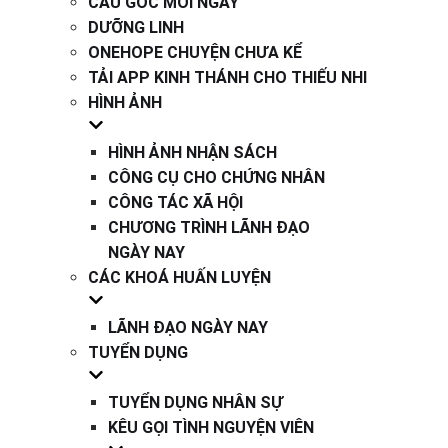
CÂU GỐC MỖI NGÀY
DƯỠNG LINH
ONEHOPE CHUYỆN CHƯA KỂ
TẢI APP KINH THÁNH CHO THIẾU NHI
HÌNH ẢNH
HÌNH ẢNH NHẬN SÁCH
CÔNG CỤ CHO CHỨNG NHÂN
CÔNG TÁC XÃ HỘI
CHƯƠNG TRÌNH LÃNH ĐẠO
NGÀY NAY
CÁC KHOÁ HUẤN LUYỆN
LÃNH ĐẠO NGÀY NAY
TUYỂN DỤNG
TUYỂN DỤNG NHÂN SỰ
KÊU GỌI TÌNH NGUYỆN VIÊN