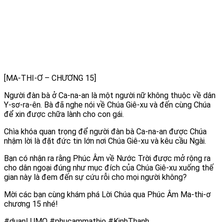
[MA-THI-Ơ – CHƯƠNG 15]
Người đàn bà ở Ca-na-an là một người nữ không thuộc về dân
Y-sơ-ra-ên. Bà đã nghe nói về Chúa Giê-xu và đến cùng Chúa
để xin được chữa lành cho con gái.
Chìa khóa quan trọng để người đàn bà Ca-na-an được Chúa
nhậm lời là đặt đức tin lớn nơi Chúa Giê-xu và kêu cầu Ngài.
Bạn có nhận ra rằng Phúc Âm về Nước Trời được mở rộng ra
cho dân ngoại đúng như mục đích của Chúa Giê-xu xuống thế
gian này là đem đến sự cứu rỗi cho mọi người không?
Mời các bạn cùng khám phá Lời Chúa qua Phúc Âm Ma-thi-ơ
chương 15 nhé!
#duanLUMO #phucammathio #KinhThanh