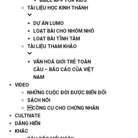
BIBLE APP FOR KIDS
TÀI LIỆU HỌC KINH THÁNH
DỰ ÁN LUMO
LOẠT BÀI CHO NHÓM NHỎ
LOẠT BÀI TĨNH TÂM
TÀI LIỆU THAM KHẢO
VĂN HOÁ GIỚI TRẺ TOÀN
CẦU – BÁO CÁO CỦA VIỆT
NAM
VIDEO
NHỮNG CUỘC ĐỜI ĐƯỢC BIẾN ĐỔI
SÁCH NÓI
CÔNG CỤ CHO CHỨNG NHÂN
CULTIVATE
DÂNG HIẾN
KHÁC