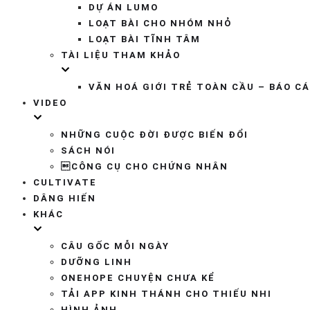
DỰ ÁN LUMO
LOẠT BÀI CHO NHÓM NHỎ
LOẠT BÀI TĨNH TÂM
TÀI LIỆU THAM KHẢO
VĂN HOÁ GIỚI TRẺ TOÀN CẦU – BÁO C
VIDEO
NHỮNG CUỘC ĐỜI ĐƯỢC BIẾN ĐỔI
SÁCH NÓI
CÔNG CỤ CHO CHỨNG NHÂN
CULTIVATE
DÂNG HIẾN
KHÁC
CÂU GỐC MỖI NGÀY
DƯỠNG LINH
ONEHOPE CHUYỆN CHƯA KỂ
TẢI APP KINH THÁNH CHO THIẾU NHI
HÌNH ẢNH