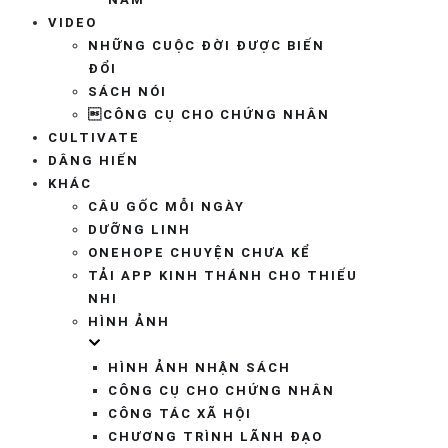
VIDEO
NHỮNG CUỘC ĐỜI ĐƯỢC BIẾN
ĐỔI
SÁCH NÓI
CÔNG CỤ CHO CHỨNG NHÂN
CULTIVATE
DÂNG HIẾN
KHÁC
CÂU GỐC MỖI NGÀY
DƯỠNG LINH
ONEHOPE CHUYỆN CHƯA KỂ
TẢI APP KINH THÁNH CHO THIẾU
NHI
HÌNH ẢNH
HÌNH ẢNH NHẬN SÁCH
CÔNG CỤ CHO CHỨNG NHÂN
CÔNG TÁC XÃ HỘI
CHƯƠNG TRÌNH LÃNH ĐẠO