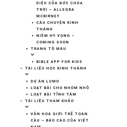
DIỆU CỦA ĐỨC CHÚA
TRỜI – ALLEGRA
MCBIRNEY
CÂU CHUYỆN KINH
THÁNH
NIỀM HY VỌNG –
COMING SOON
TRANH TÔ MÀU
BIBLE APP FOR KIDS
TÀI LIỆU HỌC KINH THÁNH
DỰ ÁN LUMO
LOẠT BÀI CHO NHÓM NHỎ
LOẠT BÀI TĨNH TÂM
TÀI LIỆU THAM KHẢO
VĂN HOÁ GIỚI TRẺ TOÀN
CẦU – BÁO CÁO CỦA VIỆT
NAM