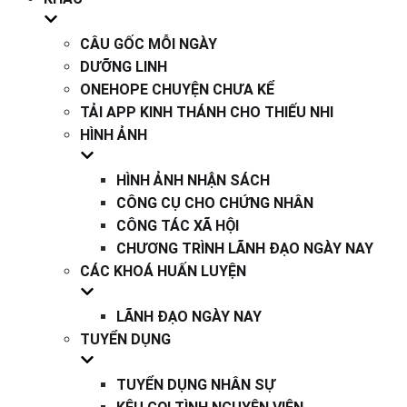
CÂU GỐC MỖI NGÀY
DƯỠNG LINH
ONEHOPE CHUYỆN CHƯA KỂ
TẢI APP KINH THÁNH CHO THIẾU NHI
HÌNH ẢNH
HÌNH ẢNH NHẬN SÁCH
CÔNG CỤ CHO CHỨNG NHÂN
CÔNG TÁC XÃ HỘI
CHƯƠNG TRÌNH LÃNH ĐẠO NGÀY NAY
CÁC KHOÁ HUẤN LUYỆN
LÃNH ĐẠO NGÀY NAY
TUYỂN DỤNG
TUYỂN DỤNG NHÂN SỰ