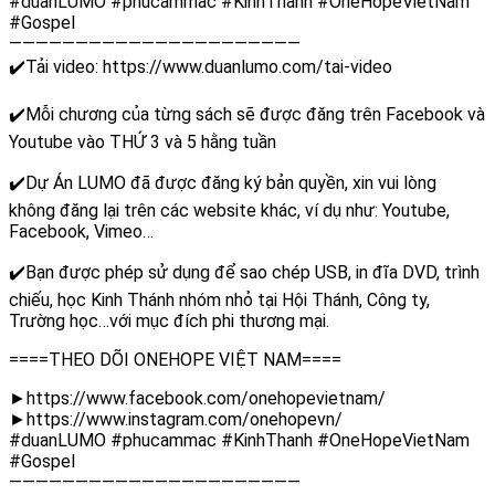
#duanLUMO #phucammac #KinhThanh #OneHopeVietNam
#Gospel
——————————————————————
✔️Tải video: https://www.duanlumo.com/tai-video
✔️Mỗi chương của từng sách sẽ được đăng trên Facebook và
Youtube vào THỨ 3 và 5 hằng tuần
✔️Dự Án LUMO đã được đăng ký bản quyền, xin vui lòng
không đăng lại trên các website khác, ví dụ như: Youtube,
Facebook, Vimeo…
✔️Bạn được phép sử dụng để sao chép USB, in đĩa DVD, trình
chiếu, học Kinh Thánh nhóm nhỏ tại Hội Thánh, Công ty,
Trường học…với mục đích phi thương mại.
====THEO DÕI ONEHOPE VIỆT NAM====
►https://www.facebook.com/onehopevietnam/
►https://www.instagram.com/onehopevn/
#duanLUMO #phucammac #KinhThanh #OneHopeVietNam
#Gospel
——————————————————————