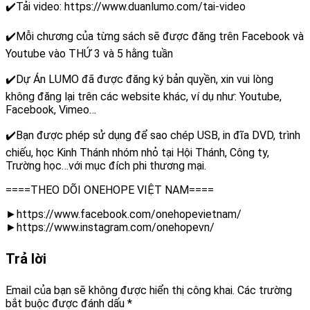
✔️Tải video: https://www.duanlumo.com/tai-video
✔️Mỗi chương của từng sách sẽ được đăng trên Facebook và
Youtube vào THỨ 3 và 5 hằng tuần
✔️Dự Án LUMO đã được đăng ký bản quyền, xin vui lòng
không đăng lại trên các website khác, ví dụ như: Youtube,
Facebook, Vimeo…
✔️Bạn được phép sử dụng để sao chép USB, in đĩa DVD, trình
chiếu, học Kinh Thánh nhóm nhỏ tại Hội Thánh, Công ty,
Trường học…với mục đích phi thương mại.
====THEO DÕI ONEHOPE VIỆT NAM====
►https://www.facebook.com/onehopevietnam/
►https://www.instagram.com/onehopevn/
Trả lời
Email của bạn sẽ không được hiển thị công khai.
Các trường
bắt buộc được đánh dấu
*