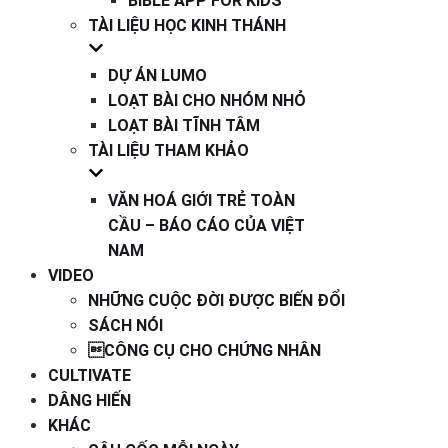
BIBLE APP FOR KIDS
TÀI LIỆU HỌC KINH THÁNH
DỰ ÁN LUMO
LOẠT BÀI CHO NHÓM NHỎ
LOẠT BÀI TĨNH TÂM
TÀI LIỆU THAM KHẢO
VĂN HOÁ GIỚI TRẺ TOÀN
CẦU – BÁO CÁO CỦA VIỆT
NAM
VIDEO
NHỮNG CUỘC ĐỜI ĐƯỢC BIẾN ĐỔI
SÁCH NÓI
CÔNG CỤ CHO CHỨNG NHÂN
CULTIVATE
DÂNG HIẾN
KHÁC