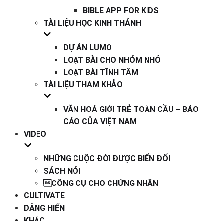
BIBLE APP FOR KIDS
TÀI LIỆU HỌC KINH THÁNH
DỰ ÁN LUMO
LOẠT BÀI CHO NHÓM NHỎ
LOẠT BÀI TĨNH TÂM
TÀI LIỆU THAM KHẢO
VĂN HOÁ GIỚI TRẺ TOÀN CẦU – BÁO
CÁO CỦA VIỆT NAM
VIDEO
NHỮNG CUỘC ĐỜI ĐƯỢC BIẾN ĐỔI
SÁCH NÓI
CÔNG CỤ CHO CHỨNG NHÂN
CULTIVATE
DÂNG HIẾN
KHÁC