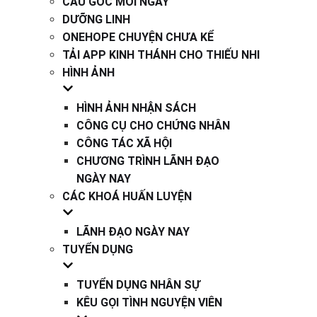
CÂU GỐC MỖI NGÀY
DƯỠNG LINH
ONEHOPE CHUYỆN CHƯA KỂ
TẢI APP KINH THÁNH CHO THIẾU NHI
HÌNH ẢNH
HÌNH ẢNH NHẬN SÁCH
CÔNG CỤ CHO CHỨNG NHÂN
CÔNG TÁC XÃ HỘI
CHƯƠNG TRÌNH LÃNH ĐẠO
NGÀY NAY
CÁC KHOÁ HUẤN LUYỆN
LÃNH ĐẠO NGÀY NAY
TUYỂN DỤNG
TUYỂN DỤNG NHÂN SỰ
KÊU GỌI TÌNH NGUYỆN VIÊN