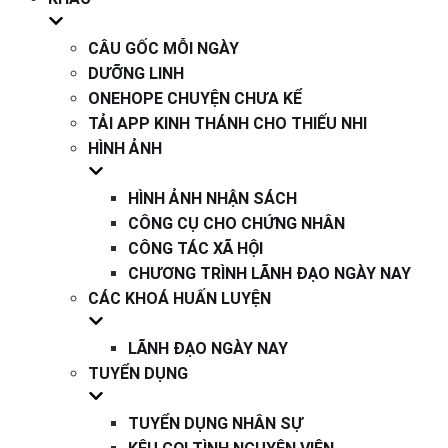
CÂU GỐC MỖI NGÀY
DƯỠNG LINH
ONEHOPE CHUYỆN CHƯA KỂ
TẢI APP KINH THÁNH CHO THIẾU NHI
HÌNH ẢNH
HÌNH ẢNH NHẬN SÁCH
CÔNG CỤ CHO CHỨNG NHÂN
CÔNG TÁC XÃ HỘI
CHƯƠNG TRÌNH LÃNH ĐẠO NGÀY NAY
CÁC KHOÁ HUẤN LUYỆN
LÃNH ĐẠO NGÀY NAY
TUYỂN DỤNG
TUYỂN DỤNG NHÂN SỰ