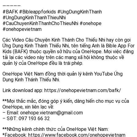
—————
#BAFK #Bibleappforkids #UngDungKinhThanh
#UngDungKinhThanhThieuNhi
#CauChuyenKinhThanhChoThieuNhi #onehope
#onehopevietnam
Các Video Câu Chuyện Kinh Thánh Cho Thiếu Nhi hay còn gọi
Ứng Dụng Kinh Thánh Thiếu Nhi, tên tiếng Anh là Bible App For
Kids (BAFK) thuộc quyền sở hữu của OneHope. Mọi việc đăng
tải lại các video này trên các mạng xã hội không thuộc về
quản lý của OneHope đều là trái phép.
OneHope Việt Nam đồng thời quản lý kênh YouTube Ứng
Dụng Kinh Thánh Thiếu Nhi.
Link download app: https://onehopevietnam.com/bafk/
**Mọi thắc mắc, đóng góp ý kiến, dâng hiến cho mục vụ của
OneHope, xin liên lạc về:
– Email: onehope.vietnam@gmail.com
– SĐT: 097 193 66 32
**Những kênh chính thức của OneHope Việt Nam:
*Facebook: https://www.facebook.com/onehopevietnam