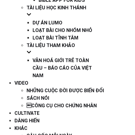
BIBLE APP FOR KIDS
TÀI LIỆU HỌC KINH THÁNH
DỰ ÁN LUMO
LOẠT BÀI CHO NHÓM NHỎ
LOẠT BÀI TĨNH TÂM
TÀI LIỆU THAM KHẢO
VĂN HOÁ GIỚI TRẺ TOÀN
CẦU – BÁO CÁO CỦA VIỆT
NAM
VIDEO
NHỮNG CUỘC ĐỜI ĐƯỢC BIẾN ĐỔI
SÁCH NÓI
CÔNG CỤ CHO CHỨNG NHÂN
CULTIVATE
DÂNG HIẾN
KHÁC