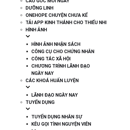
CÂU GỐC MỖI NGÀY
DƯỠNG LINH
ONEHOPE CHUYỆN CHƯA KỂ
TẢI APP KINH THÁNH CHO THIẾU NHI
HÌNH ẢNH
HÌNH ẢNH NHẬN SÁCH
CÔNG CỤ CHO CHỨNG NHÂN
CÔNG TÁC XÃ HỘI
CHƯƠNG TRÌNH LÃNH ĐẠO
NGÀY NAY
CÁC KHOÁ HUẤN LUYỆN
LÃNH ĐẠO NGÀY NAY
TUYỂN DỤNG
TUYỂN DỤNG NHÂN SỰ
KÊU GỌI TÌNH NGUYỆN VIÊN