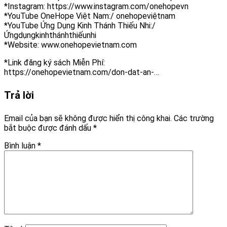
*Instagram: https://www.instagram.com/onehopevn
*YouTube OneHope Việt Nam:/ onehopeviệtnam
*YouTube Ứng Dụng Kinh Thánh Thiếu Nhi:/
Ứngdụngkinhthánhthiếunhi
*Website: www.onehopevietnam.com
*Link đăng ký sách Miễn Phí:
https://onehopevietnam.com/don-dat-an-…
Trả lời
Email của bạn sẽ không được hiển thị công khai.
Các trường
bắt buộc được đánh dấu
*
Bình luận
*