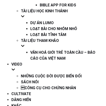
BIBLE APP FOR KIDS
TÀI LIỆU HỌC KINH THÁNH
DỰ ÁN LUMO
LOẠT BÀI CHO NHÓM NHỎ
LOẠT BÀI TĨNH TÂM
TÀI LIỆU THAM KHẢO
VĂN HOÁ GIỚI TRẺ TOÀN CẦU – BÁO
CÁO CỦA VIỆT NAM
VIDEO
NHỮNG CUỘC ĐỜI ĐƯỢC BIẾN ĐỔI
SÁCH NÓI
CÔNG CỤ CHO CHỨNG NHÂN
CULTIVATE
DÂNG HIẾN
KHÁC