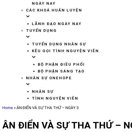
NGÀY NAY
CÁC KHOÁ HUẤN LUYỆN
LÃNH ĐẠO NGÀY NAY
TUYỂN DỤNG
TUYỂN DỤNG NHÂN SỰ
KÊU GỌI TÌNH NGUYỆN VIÊN
BỘ PHẬN ĐIỀU PHỐI
BỘ PHẬN SÁNG TẠO
NHÂN SỰ ONEHOPE
NHÂN SỰ
TÌNH NGUYỆN VIÊN
Home
»
ÂN ĐIỂN VÀ SỰ THA THỨ – NGÀY 3
ÂN ĐIỂN VÀ SỰ THA THỨ – N