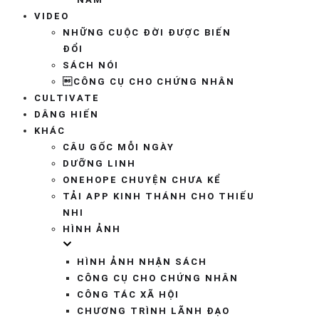
VIDEO
NHỮNG CUỘC ĐỜI ĐƯỢC BIẾN
ĐỔI
SÁCH NÓI
CÔNG CỤ CHO CHỨNG NHÂN
CULTIVATE
DÂNG HIẾN
KHÁC
CÂU GỐC MỖI NGÀY
DƯỠNG LINH
ONEHOPE CHUYỆN CHƯA KỂ
TẢI APP KINH THÁNH CHO THIẾU
NHI
HÌNH ẢNH
HÌNH ẢNH NHẬN SÁCH
CÔNG CỤ CHO CHỨNG NHÂN
CÔNG TÁC XÃ HỘI
CHƯƠNG TRÌNH LÃNH ĐẠO