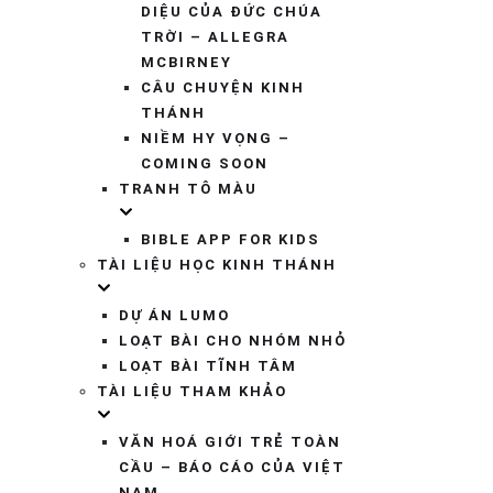
DIỆU CỦA ĐỨC CHÚA
TRỜI – ALLEGRA
MCBIRNEY
CÂU CHUYỆN KINH
THÁNH
NIỀM HY VỌNG –
COMING SOON
TRANH TÔ MÀU
BIBLE APP FOR KIDS
TÀI LIỆU HỌC KINH THÁNH
DỰ ÁN LUMO
LOẠT BÀI CHO NHÓM NHỎ
LOẠT BÀI TĨNH TÂM
TÀI LIỆU THAM KHẢO
VĂN HOÁ GIỚI TRẺ TOÀN
CẦU – BÁO CÁO CỦA VIỆT
NAM