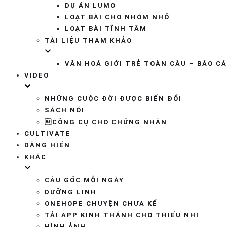
DỰ ÁN LUMO
LOẠT BÀI CHO NHÓM NHỎ
LOẠT BÀI TĨNH TÂM
TÀI LIỆU THAM KHẢO
VĂN HOÁ GIỚI TRẺ TOÀN CẦU – BÁO C
VIDEO
NHỮNG CUỘC ĐỜI ĐƯỢC BIẾN ĐỔI
SÁCH NÓI
CÔNG CỤ CHO CHỨNG NHÂN
CULTIVATE
DÂNG HIẾN
KHÁC
CÂU GỐC MỖI NGÀY
DƯỠNG LINH
ONEHOPE CHUYỆN CHƯA KỂ
TẢI APP KINH THÁNH CHO THIẾU NHI
HÌNH ẢNH