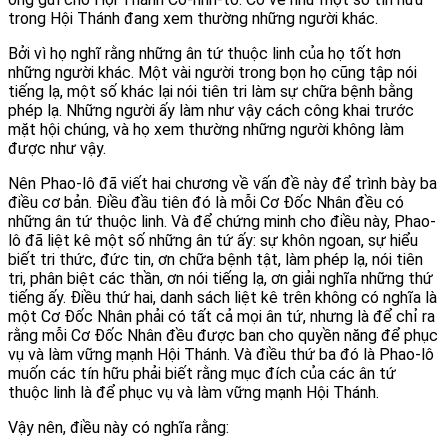
trong Hội Thánh đang xem thường những người khác.
Bởi vì họ nghĩ rằng những ân tứ thuộc linh của họ tốt hơn
những người khác. Một vài người trong bọn họ cũng tập nói
tiếng lạ, một số khác lại nói tiên tri làm sự chữa bệnh bằng
phép lạ. Những người ấy làm như vậy cách công khai trước
mặt hội chúng, và họ xem thường những người không làm
được như vậy.
Nên Phao-lô đã viết hai chương về vấn đề này để trình bày ba
điều cơ bản. Điều đầu tiên đó là mỗi Cơ Đốc Nhân đều có
những ân tứ thuộc linh. Và để chứng minh cho điều này, Phao-
lô đã liệt kê một số những ân tứ ấy: sự khôn ngoan, sự hiểu
biết tri thức, đức tin, ơn chữa bệnh tật, làm phép lạ, nói tiên
tri, phân biệt các thần, ơn nói tiếng lạ, ơn giải nghĩa những thứ
tiếng ấy. Điều thứ hai, danh sách liệt kê trên không có nghĩa là
một Cơ Đốc Nhân phải có tất cả mọi ân tứ, nhưng là để chỉ ra
rằng mỗi Cơ Đốc Nhân đều được ban cho quyền năng để phục
vụ và làm vững mạnh Hội Thánh. Và điều thứ ba đó là Phao-lô
muốn các tín hữu phải biết rằng mục đích của các ân tứ
thuộc linh là để phục vụ và làm vững mạnh Hội Thánh.
Vậy nên, điều này có nghĩa rằng: