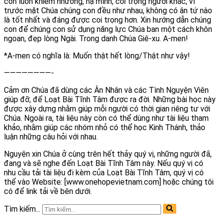
con luôn khiêm nhường, hạ mình, coi trọng người khác, vì
trước mặt Chúa chúng con đều như nhau, không có ân tứ nào
là tốt nhất và đáng được coi trọng hơn. Xin hướng dẫn chúng
con để chúng con sử dụng năng lực Chúa ban một cách khôn
ngoan, đẹp lòng Ngài. Trong danh Chúa Giê-xu. A-men!
*A-men có nghĩa là: Muốn thật hết lòng/Thật như vậy!
————————-
Cảm ơn Chúa đã dùng các Ân Nhân và các Tình Nguyện Viên
giúp đỡ, để Loạt Bài Tĩnh Tâm được ra đời. Những bài học này
được xây dựng nhằm giúp mỗi người có thời gian riêng tư với
Chúa. Ngoài ra, tài liệu này còn có thể dùng như tài liệu tham
khảo, nhằm giúp các nhóm nhỏ có thể học Kinh Thánh, thảo
luận những câu hỏi với nhau.
Nguyện xin Chúa ở cùng trên hết thảy quý vị, những người đã,
đang và sẽ nghe đến Loạt Bài Tĩnh Tâm này. Nếu quý vị có
nhu cầu tải tài liệu đi kèm của Loạt Bài Tĩnh Tâm, quý vị có
thể vào Website: [www.onehopevietnam.com] hoặc chúng tôi
có để link tải về bên dưới.
Tìm kiếm...