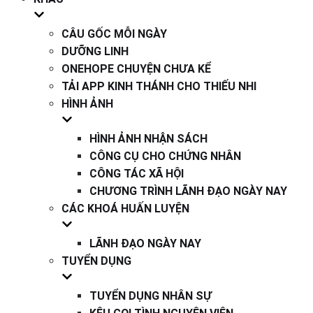
CÂU GỐC MỖI NGÀY
DƯỠNG LINH
ONEHOPE CHUYỆN CHƯA KỂ
TẢI APP KINH THÁNH CHO THIẾU NHI
HÌNH ẢNH
HÌNH ẢNH NHẬN SÁCH
CÔNG CỤ CHO CHỨNG NHÂN
CÔNG TÁC XÃ HỘI
CHƯƠNG TRÌNH LÃNH ĐẠO NGÀY NAY
CÁC KHOÁ HUẤN LUYỆN
LÃNH ĐẠO NGÀY NAY
TUYỂN DỤNG
TUYỂN DỤNG NHÂN SỰ