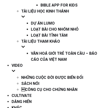
BIBLE APP FOR KIDS
TÀI LIỆU HỌC KINH THÁNH
DỰ ÁN LUMO
LOẠT BÀI CHO NHÓM NHỎ
LOẠT BÀI TĨNH TÂM
TÀI LIỆU THAM KHẢO
VĂN HOÁ GIỚI TRẺ TOÀN CẦU – BÁO
CÁO CỦA VIỆT NAM
VIDEO
NHỮNG CUỘC ĐỜI ĐƯỢC BIẾN ĐỔI
SÁCH NÓI
CÔNG CỤ CHO CHỨNG NHÂN
CULTIVATE
DÂNG HIẾN
KHÁC