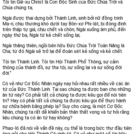
Tôi tin Giê-xu Christ là Con Độc Sinh của Đức Chúa Trời và
Chúa chúng ta;
Ngài được thai dựng bởi Thánh Linh, sinh bởi nữ đồng trinh
Ma-ri; chịu thương khó dưới tay Bôn-xơ Phi-lát, bị đóng đinh
trên thập tự giá, chịu chết và chôn; Ngài xuống âm phủ; đến
ngày thứ ba, Ngài từ kẻ chết sống lại;
Ngài thăng thiên, ngồi bên hữu Đức Chúa Trời Toàn Năng là
Cha; từ đó Ngài sẽ trở lại để đoán xét kẻ sống và kẻ chết.
Tôi tin Thánh Linh. Tôi tin Hội Thánh Phổ Thông, sự cảm
thông của thánh đồ, sự tha tội, sự sống lại và sự sống đời
đời.”
Có vẻ như Cơ Đốc Nhân ngày nay hỏi nhau rất nhiều về các ân
tứ của Đức Thánh Linh. Tại sao chúng ta được ban cho những
ân tứ này? Có phải tất cả chúng ta được kêu gọi để nói tiên
tri? Hay có phải tất cả chúng ta được kêu gọi để thực hành
sự chữa bệnh bằng phép lạ? Suy cho cùng, là một Cơ Đốc
Nhân, chúng ta rất dễ khiến bản thân thất vọng và tự hỏi rằng
liệu chúng ta có ân tứ hay không?
Phao-lô đã nói về vấn đề này, cụ thể là trong bức thư đầu tiên
ông gửi cho Hội Thánh Cô-rinh-tô. Có vẻ như một số tín hữu