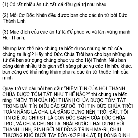
(1) Có rất nhiều ân tứ, tất cả đều giá trị như nhau.
(2) Mỗi Cơ Đốc Nhân đều được ban cho các ân tứ bởi Đức
Thánh Linh.
(3) Mục đích của các ân tứ là để phục vụ và làm vững mạnh
Hội Thánh.
Nhưng làm thế nào chúng ta biết được những ân tứ của
chúng ta là gì? Hãy nhớ Đức Chúa Trời ban cho bạn những ân
tứ để bạn sử dụng chúng phục vụ cho Hội Thánh. Nếu bạn
càng dành nhiều thời gian sốt sắng phục vụ các tín hữu khác,
bạn càng có khả năng khám phá ra các ân tứ thuộc linh của
mình.
Quay trở về câu hỏi ban đầu: “NIỀM TIN CỦA HỘI THÁNH
CHÚA ĐƯỢC TÓM TẮT NHƯ THẾ NÀO?” thì chúng ta biết
rằng: “NIỀM TIN CỦA HỘI THÁNH CHÚA ĐƯỢC TÓM TẮT
TRONG BÀI TÍN ĐIỀU CÁC SỨ ĐỒ: TÔI TIN ĐỨC CHÚA TRỜI
TOÀN NĂNG LÀ CHA, LÀ ĐẤNG DỰNG NÊN TRỜI ĐẤT. TÔI
TIN GIÊ-XU CHRIST LÀ CON ĐỘC SANH CỦA ĐỨC CHÚA
TRỜI, VÀ CHÚA CHÚNG TA. NGÀI ĐƯỢC THAI DỰNG BỞI
THÁNH LINH, SINH BỞI NỮ ĐỒNG TRINH MA-RI, CHỊU
THƯƠNG KHÓ DƯỚI TAY BÔN-XƠ PHI-LÁT, BỊ ĐÓNG ĐINH