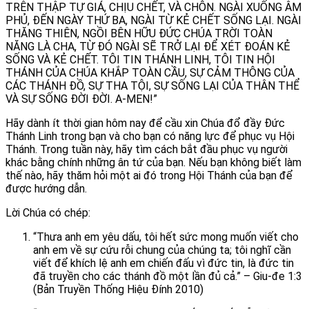
TRÊN THẬP TỰ GIÁ, CHỊU CHẾT, VÀ CHÔN. NGÀI XUỐNG ÂM
PHỦ, ĐẾN NGÀY THỨ BA, NGÀI TỪ KẺ CHẾT SỐNG LẠI. NGÀI
THĂNG THIÊN, NGỒI BÊN HỮU ĐỨC CHÚA TRỜI TOÀN
NĂNG LÀ CHA, TỪ ĐÓ NGÀI SẼ TRỞ LẠI ĐỂ XÉT ĐOÁN KẺ
SỐNG VÀ KẺ CHẾT. TÔI TIN THÁNH LINH, TÔI TIN HỘI
THÁNH CỦA CHÚA KHẮP TOÀN CẦU, SỰ CẢM THÔNG CỦA
CÁC THÁNH ĐỒ, SỰ THA TỘI, SỰ SỐNG LẠI CỦA THÂN THỂ
VÀ SỰ SỐNG ĐỜI ĐỜI. A-MEN!”
Hãy dành ít thời gian hôm nay để cầu xin Chúa đổ đầy Đức
Thánh Linh trong bạn và cho bạn có năng lực để phục vụ Hội
Thánh. Trong tuần này, hãy tìm cách bắt đầu phục vụ người
khác bằng chính những ân tứ của bạn. Nếu bạn không biết làm
thế nào, hãy thăm hỏi một ai đó trong Hội Thánh của bạn để
được hướng dẫn.
Lời Chúa có chép:
“Thưa anh em yêu dấu, tôi hết sức mong muốn viết cho
anh em về sự cứu rỗi chung của chúng ta; tôi nghĩ cần
viết để khích lệ anh em chiến đấu vì đức tin, là đức tin
đã truyền cho các thánh đồ một lần đủ cả.” – Giu-đe 1:3
(Bản Truyền Thống Hiệu Đính 2010)