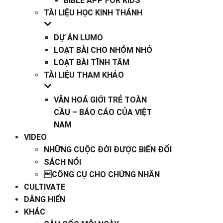
BIBLE APP FOR KIDS
TÀI LIỆU HỌC KINH THÁNH
DỰ ÁN LUMO
LOẠT BÀI CHO NHÓM NHỎ
LOẠT BÀI TĨNH TÂM
TÀI LIỆU THAM KHẢO
VĂN HOÁ GIỚI TRẺ TOÀN
CẦU – BÁO CÁO CỦA VIỆT
NAM
VIDEO
NHỮNG CUỘC ĐỜI ĐƯỢC BIẾN ĐỔI
SÁCH NÓI
CÔNG CỤ CHO CHỨNG NHÂN
CULTIVATE
DÂNG HIẾN
KHÁC