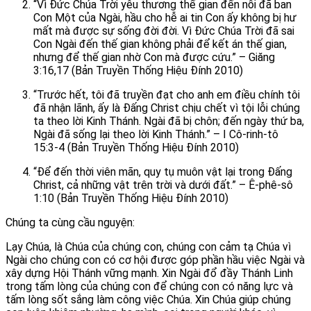
“Vì Đức Chúa Trời yêu thương thế gian đến nỗi đã ban
Con Một của Ngài, hầu cho hễ ai tin Con ấy không bị hư
mất mà được sự sống đời đời. Vì Đức Chúa Trời đã sai
Con Ngài đến thế gian không phải để kết án thế gian,
nhưng để thế gian nhờ Con mà được cứu.” – Giăng
3:16,17 (Bản Truyền Thống Hiệu Đính 2010)
“Trước hết, tôi đã truyền đạt cho anh em điều chính tôi
đã nhận lãnh, ấy là Đấng Christ chịu chết vì tội lỗi chúng
ta theo lời Kinh Thánh. Ngài đã bị chôn; đến ngày thứ ba,
Ngài đã sống lại theo lời Kinh Thánh.” – I Cô-rinh-tô
15:3-4 (Bản Truyền Thống Hiệu Đính 2010)
“Để đến thời viên mãn, quy tụ muôn vật lại trong Đấng
Christ, cả những vật trên trời và dưới đất.” – Ê-phê-sô
1:10 (Bản Truyền Thống Hiệu Đính 2010)
Chúng ta cùng cầu nguyện:
Lạy Chúa, là Chúa của chúng con, chúng con cảm tạ Chúa vì
Ngài cho chúng con có cơ hội được góp phần hầu việ
c Ngài và
xây dựng Hội Thánh vững mạnh. Xin Ngài đổ đầy Thánh Linh
trong tấm lòng của chúng con để chúng con có năng lực và
tấm lòng sốt sắng làm công việc Chúa. Xin Chúa giúp chúng