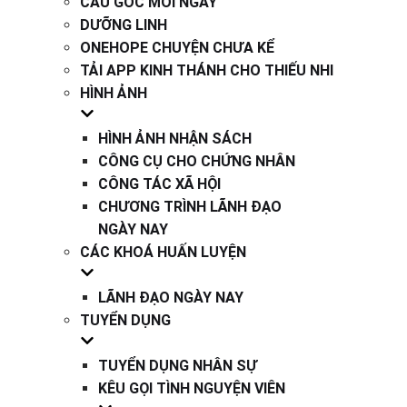
CÂU GỐC MỖI NGÀY
DƯỠNG LINH
ONEHOPE CHUYỆN CHƯA KỂ
TẢI APP KINH THÁNH CHO THIẾU NHI
HÌNH ẢNH
HÌNH ẢNH NHẬN SÁCH
CÔNG CỤ CHO CHỨNG NHÂN
CÔNG TÁC XÃ HỘI
CHƯƠNG TRÌNH LÃNH ĐẠO
NGÀY NAY
CÁC KHOÁ HUẤN LUYỆN
LÃNH ĐẠO NGÀY NAY
TUYỂN DỤNG
TUYỂN DỤNG NHÂN SỰ
KÊU GỌI TÌNH NGUYỆN VIÊN