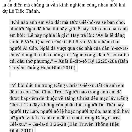
là ân điển mà chúng ta vẫn kinh nghiệm cùng nhau mỗi khi
dự Lễ Tiệc Thánh.
“Khi nào anh em vào đất mà Đức Giê-hô-va sẽ ban cho,
như lời Ngài đã hứa, thì hãy giữ lễ này. Khi con cháu anh
em hỏi: ‘Lễ này nghĩa là gì?’ Hãy trả lời: ‘Ấy là lễ dâng
sinh tế Vượt Qua của Đức Giê-hô-va. Vì khi hành hại
người Ai Cập, Ngài đã vượt qua các nhà của dân Y-sơ-ra-
ên và dung tha nhà chúng ta.’ Nghe xong, dân Y-sơ-ra-ên
cúi đầu thờ phượng.” – Xuất Ê-díp-tô Ký 12:25-28a (Bản
Truyền Thống Hiệu Đính 2010)
“Vì bởi đức tin trong Đấng Christ Giê-xu, tất cả anh em
đều là con Đức Chúa Trời. Người nào trong anh em đã
được báp-têm để thuộc về Đấng Christ đều mặc lấy Đấng
Christ. Tại đây không còn phân biệt người Do Thái hay
người Hy Lạp, người nô lệ hoặc người tự do, nam giới hay
nữ giới, vì tất cả anh em đều là một trong Đấng Christ
Giê-xu.” – Ga-la-ti 3:26-28 (Bản Truyền Thống Hiệu
Đính 2010)