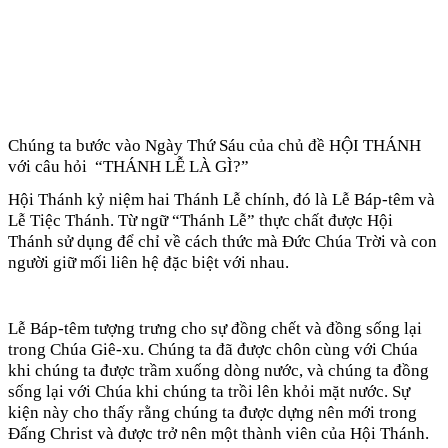
Chúng ta bước vào Ngày Thứ
S
áu
của chủ đề
H
ỘI
TH
ÁNH
với câu hỏi
“
TH
ÁNH
L
Ễ
L
À
G
Ì
?
”
Hội Thánh kỷ niệm hai Thánh Lễ chính, đó là Lễ Báp-têm và
Lễ Tiệc Thánh. Từ ngữ “Thánh Lễ” thực chất được Hội
Thánh sử dụng để chỉ về cách thức mà Đức Chúa Trời và con
người giữ mối liên hệ đặc biệt với nhau.
Lễ Báp-têm tượng trưng cho sự đồng chết và đồng sống lại
trong Chúa Giê-xu. Chúng ta đã được chôn cùng với Chúa
khi chúng ta được trầm xuống dòng nước, và chúng ta đồng
sống lại với Chúa khi chúng ta trồi lên khỏi mặt nước. Sự
kiện này cho thấy rằng chúng ta được dựng nên mới trong
Đấng Christ và được trở nên một thành viên của Hội Thánh.