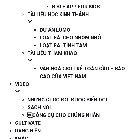
BIBLE APP FOR KIDS
TÀI LIỆU HỌC KINH THÁNH
DỰ ÁN LUMO
LOẠT BÀI CHO NHÓM NHỎ
LOẠT BÀI TĨNH TÂM
TÀI LIỆU THAM KHẢO
VĂN HOÁ GIỚI TRẺ TOÀN CẦU – BÁO
CÁO CỦA VIỆT NAM
VIDEO
NHỮNG CUỘC ĐỜI ĐƯỢC BIẾN ĐỔI
SÁCH NÓI
CÔNG CỤ CHO CHỨNG NHÂN
CULTIVATE
DÂNG HIẾN
KHÁC