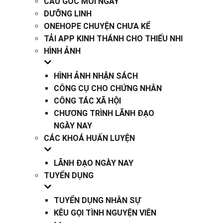
CÂU GỐC MỖI NGÀY
DƯỠNG LINH
ONEHOPE CHUYỆN CHƯA KỂ
TẢI APP KINH THÁNH CHO THIẾU NHI
HÌNH ẢNH
HÌNH ẢNH NHẬN SÁCH
CÔNG CỤ CHO CHỨNG NHÂN
CÔNG TÁC XÃ HỘI
CHƯƠNG TRÌNH LÃNH ĐẠO
NGÀY NAY
CÁC KHOÁ HUẤN LUYỆN
LÃNH ĐẠO NGÀY NAY
TUYỂN DỤNG
TUYỂN DỤNG NHÂN SỰ
KÊU GỌI TÌNH NGUYỆN VIÊN