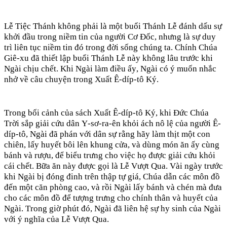
Lễ Tiệc Thánh không phải là một buổi Thánh Lễ đánh dấu sự
khởi đầu trong niềm tin của người Cơ Đốc, nhưng là sự duy
trì liên tục niềm tin đó trong đời sống chúng ta. Chính Chúa
Giê-xu đã thiết lập buổi Thánh Lễ này không lâu trước khi
Ngài chịu chết. Khi Ngài làm điều ấy, Ngài có ý muốn nhắc
nhở về câu chuyện trong Xuất Ê-díp-tô Ký.
Trong bối cảnh của sách Xuất Ê-díp-tô Ký, khi Đức Chúa
Trời sắp giải cứu dân Y-sơ-ra-ên khỏi ách nô lệ của người Ê-
díp-tô, Ngài đã phán với dân sự rằng hãy làm thịt một con
chiên, lấy huyết bôi lên khung cửa, và dùng món ăn ấy cùng
bánh và rượu, để biểu trưng cho việc họ được giải cứu khỏi
cái chết. Bữa ăn này được gọi là Lễ Vượt Qua. Vài ngày trước
khi Ngài bị đóng đinh trên thập tự giá, Chúa dẫn các môn đồ
đến một căn phòng cao, và rồi Ngài lấy bánh và chén mà đưa
cho các môn đồ để tượng trưng cho chính thân và huyết của
Ngài. Trong giờ phút đó, Ngài đã liên hệ sự hy sinh của Ngài
với ý nghĩa của Lễ Vượt Qua.