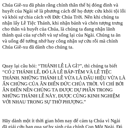
Chúa
Giê
-xu
đã
phán
rằng
chính
thân
thể
bị
đóng
đinh
và
huyết
của
Ngài
sẽ
là
phương
cách
để
họ
được
cứu
khỏi
tội
lỗi
và
khỏi
sự
chia
cách
với
Đức
Chúa
Trời
. Nên khi
chúng
ta
nhận
lấy
Lễ
Tiệc
Thánh
, khi
nhận
bánh
và
chén
tượng
trưng
cho thân
và
huyết
của
Chúa
,
là
chúng
ta đang
nhận
lãnh
thành
quả
của
sự
chết
và
sự
sống
lại
của
Ngài
.
Chúng
ta ăn
và
uống
để
tưởng
nhớ
hay công
nhận
sự
cứu
rỗi
mà
chính
Chúa
Giê
-xu
đã
dành
cho
chúng
ta.
Quay lại câu hỏi: “THÁNH LỄ LÀ GÌ?”, thì chúng ta biết
“CÓ 2 THÁNH LỄ, ĐÓ LÀ LỄ BÁP-TÊM VÀ LỄ TIỆC
THÁNH. NHỮNG THÁNH LỄ VỪA LÀ DẤU HIỆU VỪA LÀ
ẤN CHỨNG CỦA ÂN ĐIỂN ĐỨC CHÚA TRỜI. VÌ CHỈ BỞI
ÂN ĐIỂN NÊN CHÚNG TA ĐƯỢC DỰ PHẦN TRONG
NHỮNG THÁNH LỄ NÀY, ĐƯỢC CÙNG KINH NGHIỆM
VỚI NHAU TRONG SỰ THỜ PHƯỢNG.”
Hãy dành một ít thời gian hôm nay để cảm tạ Chúa vì Ngài
đã giải cứu bạn qua sự hy sinh của chính Con Một Ngài. Đó