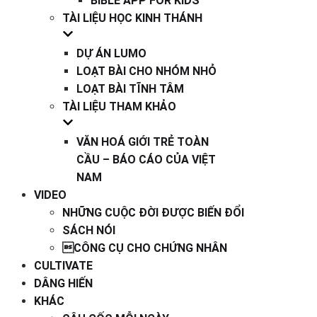
BIBLE APP FOR KIDS
TÀI LIỆU HỌC KINH THÁNH
DỰ ÁN LUMO
LOẠT BÀI CHO NHÓM NHỎ
LOẠT BÀI TĨNH TÂM
TÀI LIỆU THAM KHẢO
VĂN HOÁ GIỚI TRẺ TOÀN
CẦU – BÁO CÁO CỦA VIỆT
NAM
VIDEO
NHỮNG CUỘC ĐỜI ĐƯỢC BIẾN ĐỔI
SÁCH NÓI
CÔNG CỤ CHO CHỨNG NHÂN
CULTIVATE
DÂNG HIẾN
KHÁC