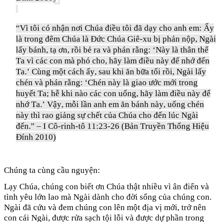
“Vì tôi có nhận nơi Chúa điều tôi đã dạy cho anh em: Ấy
là trong đêm Chúa là Đức Chúa Giê-xu bị phản nộp, Ngài
lấy bánh, tạ ơn, rồi bẻ ra và phán rằng: ‘Này là thân thể
Ta vì các con mà phó cho, hãy làm điều này để nhớ đến
Ta.’ Cùng một cách ấy, sau khi ăn bữa tối rồi, Ngài lấy
chén và phán rằng: ‘Chén này là giao ước mới trong
huyết Ta; hễ khi nào các con uống, hãy làm điều này để
nhớ Ta.’ Vậy, mỗi lần anh em ăn bánh này, uống chén
này thì rao giảng sự chết của Chúa cho đến lúc Ngài
đến.” – I Cô-rinh-tô 11:23-26 (Bản Truyền Thống Hiệu
Đính 2010)
Chúng ta cùng cầu nguyện:
Lạy Chúa, chúng con biết ơn Chúa thật nhiều vì ân điển và
tình yêu lớn lao mà Ngài dành cho đời sống của chúng con.
Ngài đã cứu và đem chúng con lên một địa vị mới, trở nên
con cái Ngài, được rửa sạch tội lỗi và được dự phần trong