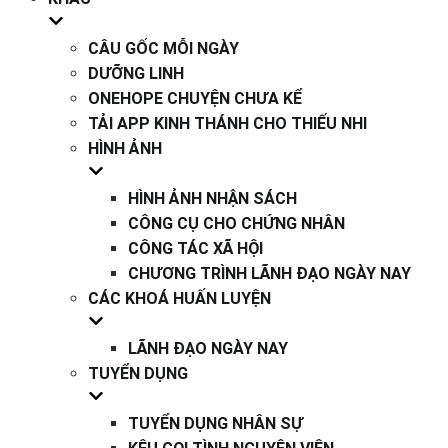
CÂU GỐC MỖI NGÀY
DƯỠNG LINH
ONEHOPE CHUYỆN CHƯA KỂ
TẢI APP KINH THÁNH CHO THIẾU NHI
HÌNH ẢNH
HÌNH ẢNH NHẬN SÁCH
CÔNG CỤ CHO CHỨNG NHÂN
CÔNG TÁC XÃ HỘI
CHƯƠNG TRÌNH LÃNH ĐẠO NGÀY NAY
CÁC KHOÁ HUẤN LUYỆN
LÃNH ĐẠO NGÀY NAY
TUYỂN DỤNG
TUYỂN DỤNG NHÂN SỰ