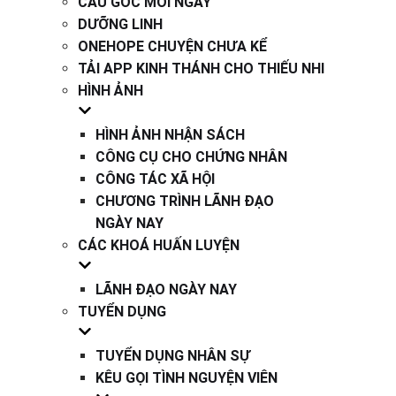
CÂU GỐC MỖI NGÀY
DƯỠNG LINH
ONEHOPE CHUYỆN CHƯA KỂ
TẢI APP KINH THÁNH CHO THIẾU NHI
HÌNH ẢNH
HÌNH ẢNH NHẬN SÁCH
CÔNG CỤ CHO CHỨNG NHÂN
CÔNG TÁC XÃ HỘI
CHƯƠNG TRÌNH LÃNH ĐẠO
NGÀY NAY
CÁC KHOÁ HUẤN LUYỆN
LÃNH ĐẠO NGÀY NAY
TUYỂN DỤNG
TUYỂN DỤNG NHÂN SỰ
KÊU GỌI TÌNH NGUYỆN VIÊN