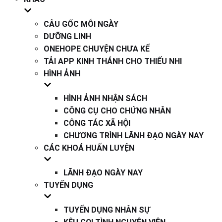
CÂU GỐC MỖI NGÀY
DƯỠNG LINH
ONEHOPE CHUYỆN CHƯA KỂ
TẢI APP KINH THÁNH CHO THIẾU NHI
HÌNH ẢNH
HÌNH ẢNH NHẬN SÁCH
CÔNG CỤ CHO CHỨNG NHÂN
CÔNG TÁC XÃ HỘI
CHƯƠNG TRÌNH LÃNH ĐẠO NGÀY NAY
CÁC KHOÁ HUẤN LUYỆN
LÃNH ĐẠO NGÀY NAY
TUYỂN DỤNG
TUYỂN DỤNG NHÂN SỰ