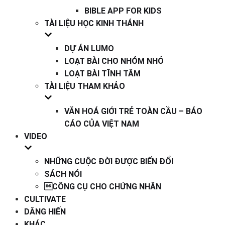
BIBLE APP FOR KIDS
TÀI LIỆU HỌC KINH THÁNH
DỰ ÁN LUMO
LOẠT BÀI CHO NHÓM NHỎ
LOẠT BÀI TĨNH TÂM
TÀI LIỆU THAM KHẢO
VĂN HOÁ GIỚI TRẺ TOÀN CẦU – BÁO
CÁO CỦA VIỆT NAM
VIDEO
NHỮNG CUỘC ĐỜI ĐƯỢC BIẾN ĐỔI
SÁCH NÓI
CÔNG CỤ CHO CHỨNG NHÂN
CULTIVATE
DÂNG HIẾN
KHÁC