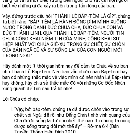
vâng lời và là một biểu tượng bên ngoài cho tất cả mọi người
biết về những gì đã xảy ra bên trong tấm lòng của bạn.
Vậy, đứng trước câu hỏi “THÁNH LỄ BÁP-TÊM LÀ GÌ?”, chúng
ta biết rằng: “BÁP-TÊM LÀ HÀNH ĐỘNG DÌM MÌNH XUỐNG
NƯỚC TRONG DANH ĐỨC CHÚA CHA, ĐỨC CHÚA CON VÀ
ĐỨC THÁNH LINH. QUA THÁNH LỄ BÁP-TÊM, NGƯỜI TIN
CHÚA CÔNG KHAI NIỀM TIN CỦA MÌNH, CÔNG KHAI SỰ
HIỆP NHẤT VỚI CHÚA GIÊ-XU TRONG SỰ CHẾT, SỰ CHÔN
CỦA BẢN NGÃ CŨ VÀ SỰ SỐNG LẠI CỦA CON NGƯỜI MỚI
TRONG NGÀI.”
Hãy dành một ít thời gian hôm nay để cảm tạ Chúa về sự ban
cho Thánh Lễ Báp-têm. Nếu bạn vẫn chưa nhận Báp-têm hay
bạn có những thắc mắc về việc mình có nên nhận Lễ Báp-têm
hay không, hãy chia sẻ thắc mắc đó với những Cơ Đốc Nhân
xung quanh để tìm câu trả lời nhé!
Lời Chúa có chép:
“Vậy, bởi báp-têm, chúng ta đã được chôn vào trong sự
chết với Ngài, để rồi như Đấng Christ nhờ vinh quang của
Cha được sống lại từ cõi chết thể nào thì chúng ta cũng
được sống trong đời mới thể ấy.” – Rô-ma 6:4 (Bản
Truyền Thống Hiệu Đính 2010