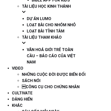
BIBLE APP FOR KIDS
TÀI LIỆU HỌC KINH THÁNH
DỰ ÁN LUMO
LOẠT BÀI CHO NHÓM NHỎ
LOẠT BÀI TĨNH TÂM
TÀI LIỆU THAM KHẢO
VĂN HOÁ GIỚI TRẺ TOÀN
CẦU – BÁO CÁO CỦA VIỆT
NAM
VIDEO
NHỮNG CUỘC ĐỜI ĐƯỢC BIẾN ĐỔI
SÁCH NÓI
CÔNG CỤ CHO CHỨNG NHÂN
CULTIVATE
DÂNG HIẾN
KHÁC