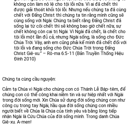
không còn làm nô lệ cho tội lỗi nữa. Vì ai đã chết thì
được giải thoát khỏi tội lỗi. Nhưng nếu chúng ta đã cùng
chết với Đấng Christ thì chúng ta tin rằng mình cũng sẽ
cùng sống với Ngài. Chúng ta biết rằng Đấng Christ đã
sống lại từ cõi chết thì sẽ không bao giờ chết nữa; sự
chết không còn cai trị Ngài. Vì Ngài đã chết, là chết cho
tội lỗi một lần đủ cả; nhưng Ngài sống, là sống cho Đức
Chúa Trời. Vậy, anh em cũng phải kể mình đã chết đối với
tội lỗi và đang sống cho Đức Chúa Trời trong Đấng
Christ Giê-xu.” – Rô-ma 6:5-11 (Bản Truyền Thống Hiệu
Đính 2010)
Chúng ta cùng cầu nguyện:
Cảm tạ Chúa vì Ngài cho chúng con có Thánh Lễ Báp-têm, để
chúng con có thể công khai niềm tin và sự hiệp nhất với Ngài
trong đời sống mới. Xin Chúa sử dụng đời sống chúng con như
công cụ trong tay Ngài, hầu qua đời sống chúng con nhiều
người biết về Chúa là Chúa của tình yêu và bằng lòng tiếp
nhận Ngài là Cứu Chúa của đời sống mình. Trong danh Chúa
Giê-xu. A-men!