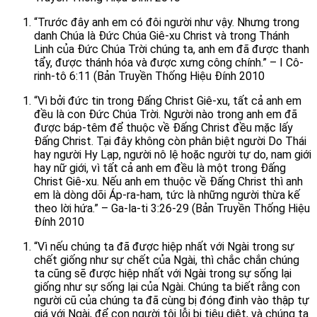
“Trước đây anh em có đôi người như vậy. Nhưng trong
danh Chúa là Đức Chúa Giê-xu Christ và trong Thánh
Linh của Đức Chúa Trời chúng ta, anh em đã được thanh
tẩy, được thánh hóa và được xưng công chính.” – I Cô-
rinh-tô 6:11 (Bản Truyền Thống Hiệu Đính 2010
“Vì bởi đức tin trong Đấng Christ Giê-xu, tất cả anh em
đều là con Đức Chúa Trời. Người nào trong anh em đã
được báp-têm để thuộc về Đấng Christ đều mặc lấy
Đấng Christ. Tại đây không còn phân biệt người Do Thái
hay người Hy Lạp, người nô lệ hoặc người tự do, nam giới
hay nữ giới, vì tất cả anh em đều là một trong Đấng
Christ Giê-xu. Nếu anh em thuộc về Đấng Christ thì anh
em là dòng dõi Áp-ra-ham, tức là những người thừa kế
theo lời hứa.” – Ga-la-ti 3:26-29 (Bản Truyền Thống Hiệu
Đính 2010
“Vì nếu chúng ta đã được hiệp nhất với Ngài trong sự
chết giống như sự chết của Ngài, thì chắc chắn chúng
ta cũng sẽ được hiệp nhất với Ngài trong sự sống lại
giống như sự sống lại của Ngài. Chúng ta biết rằng con
người cũ của chúng ta đã cùng bị đóng đinh vào thập tự
giá với Ngài, để con người tội lỗi bị tiêu diệt, và chúng ta