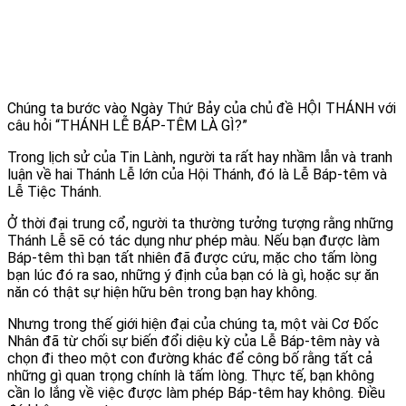
Chúng ta bước vào Ngày Thứ Bảy của chủ đề HỘI THÁNH với
câu hỏi “
THÁNH LỄ BÁP-TÊM LÀ GÌ?”
Trong lịch sử của Tin Lành, người ta rất hay nhầm lẫn và tranh
luận về hai Thánh Lễ lớn của Hội Thánh, đó là Lễ Báp-têm và
Lễ Tiệc Thánh.
Ở thời đại trung cổ, người ta thường tưởng tượng rằng những
Thánh Lễ sẽ có tác dụng như phép màu. Nếu bạn được làm
Báp-têm thì bạn tất nhiên đã được cứu, mặc cho tấm lòng
bạn lúc đó ra sao, những ý định của bạn có là gì, hoặc sự ăn
năn có thật sự hiện hữu bên trong bạn hay không.
Nhưng trong thế giới hiện đại của chúng ta, một vài Cơ Đốc
Nhân đã từ chối sự biến đổi diệu kỳ của Lễ Báp-têm này và
chọn đi theo một con đường khác để công bố rằng tất cả
những gì quan trọng chính là tấm lòng. Thực tế, bạn không
cần lo lắng về việc được làm phép Báp-têm hay không. Điều