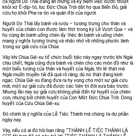
cả người Do Thái đang ăn mừng và kỷ niệm việc được thoát
khỏi xứ Ê-díp-tô, lúc Đức Chúa Trời dắt họ qua Biển Đỏ, giải
cứu họ khỏi Pha-ra-ôn và quân đội của người.
Người Do Thái lấy bánh và rượu – tượng trưng cho thân và
huyết của chiên con được làm thịt trong kỳ Lễ Vượt Qua – và
họ cùng ăn bánh uống chén ấy. Việc ăn bánh và uống chén
mang ý nghĩa tượng trưng và nhắc nhớ về những phước lành
trong sự giải cứu của Chúa.
Vậy khi Chúa Giê-xu tổ chức buổi tiệc này ngay trước khi Ngài
chịu chết, Ngài cũng đưa bánh và chén cho các môn đồ như là
một biểu tượng của thân và huyết của Ngài, thì lẽ thật mà
Ngài muốn truyền tải đã quá rõ ràng, dù nó thật đáng kinh
ngạc. Chúa Giê-xu đang đưa ra hy vọng cho một sự giải cứu
mới, một sự giải cứu đã được các tiên tri đời xưa báo trước.
Nhưng lần này sự giải cứu không phải đến từ huyết của chiên
con, nhưng bởi chính huyết của Con Một Đức Chúa Trời. Dòng
huyết của Cứu Chúa Giê-xu.
Đó chính là ý nghĩa của Lễ Tiệc Thánh mà chúng ta dự phần
ngày nay.
Vậy, nếu có ai đó hỏi bạn rằng: “THÁNH LỄ TIỆC THÁNH LÀ