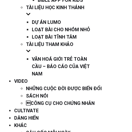
BIBLE APP FOR KIDS
TÀI LIỆU HỌC KINH THÁNH
DỰ ÁN LUMO
LOẠT BÀI CHO NHÓM NHỎ
LOẠT BÀI TĨNH TÂM
TÀI LIỆU THAM KHẢO
VĂN HOÁ GIỚI TRẺ TOÀN
CẦU – BÁO CÁO CỦA VIỆT
NAM
VIDEO
NHỮNG CUỘC ĐỜI ĐƯỢC BIẾN ĐỔI
SÁCH NÓI
CÔNG CỤ CHO CHỨNG NHÂN
CULTIVATE
DÂNG HIẾN
KHÁC