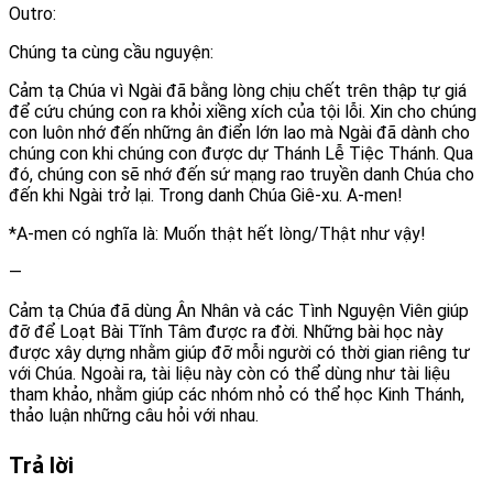
Outro:
Chúng ta cùng cầu nguyện:
Cảm tạ Chúa vì Ngài đã bằng lòng chịu chết trên thập tự giá
để cứu chúng con ra khỏi xiềng xích của tội lỗi. Xin cho chúng
con luôn nhớ đến những ân điển lớn lao mà Ngài đã dành cho
chúng con khi chúng con được dự Thánh Lễ Tiệc Thánh. Qua
đó, chúng con sẽ nhớ đến sứ mạng rao truyền danh Chúa cho
đến khi Ngài trở lại. Trong danh Chúa Giê-xu. A-men!
*A-men có nghĩa là: Muốn thật hết lòng/Thật như vậy!
—
Cảm tạ Chúa đã dùng Ân Nhân và các Tình Nguyện Viên giúp
đỡ để Loạt Bài Tĩnh Tâm được ra đời. Những bài học này
được xây dựng nhằm giúp đỡ mỗi người có thời gian riêng tư
với Chúa. Ngoài ra, tài liệu này còn có thể dùng như tài liệu
tham khảo, nhằm giúp các nhóm nhỏ có thể học Kinh Thánh,
thảo luận những câu hỏi với nhau.
Trả lời