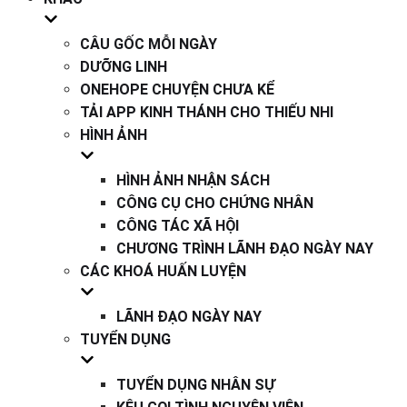
CÂU GỐC MỖI NGÀY
DƯỠNG LINH
ONEHOPE CHUYỆN CHƯA KỂ
TẢI APP KINH THÁNH CHO THIẾU NHI
HÌNH ẢNH
HÌNH ẢNH NHẬN SÁCH
CÔNG CỤ CHO CHỨNG NHÂN
CÔNG TÁC XÃ HỘI
CHƯƠNG TRÌNH LÃNH ĐẠO NGÀY NAY
CÁC KHOÁ HUẤN LUYỆN
LÃNH ĐẠO NGÀY NAY
TUYỂN DỤNG
TUYỂN DỤNG NHÂN SỰ