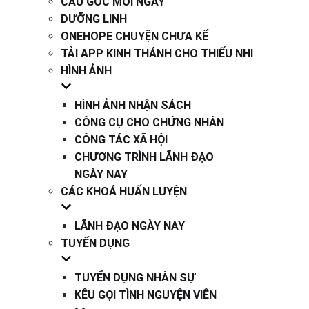
CÂU GỐC MỖI NGÀY
DƯỠNG LINH
ONEHOPE CHUYỆN CHƯA KỂ
TẢI APP KINH THÁNH CHO THIẾU NHI
HÌNH ẢNH
HÌNH ẢNH NHẬN SÁCH
CÔNG CỤ CHO CHỨNG NHÂN
CÔNG TÁC XÃ HỘI
CHƯƠNG TRÌNH LÃNH ĐẠO
NGÀY NAY
CÁC KHOÁ HUẤN LUYỆN
LÃNH ĐẠO NGÀY NAY
TUYỂN DỤNG
TUYỂN DỤNG NHÂN SỰ
KÊU GỌI TÌNH NGUYỆN VIÊN