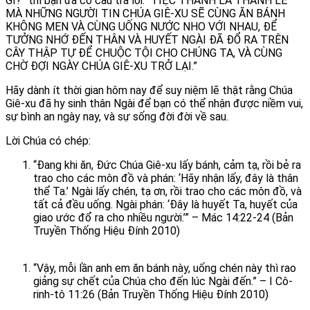
GÌ?” thì bạn đã có câu trả lời: “TIỆC THÁNH LÀ THÁNH LỄ
MÀ NHỮNG NGƯỜI TIN CHÚA GIÊ-XU SẼ CÙNG ĂN BÁNH
KHÔNG MEN VÀ CÙNG UỐNG NƯỚC NHO VỚI NHAU, ĐỂ
TƯỞNG NHỚ ĐẾN THÂN VÀ HUYẾT NGÀI ĐÃ ĐỔ RA TRÊN
CÂY THẬP TỰ ĐỂ CHUỘC TỘI CHO CHÚNG TA, VÀ CÙNG
CHỜ ĐỢI NGÀY CHÚA GIÊ-XU TRỞ LẠI.”
Hãy dành ít thời gian hôm nay để suy niệm lẽ thật rằng Chúa
Giê-xu đã hy sinh thân Ngài để bạn có thể nhận được niềm vui,
sự bình an ngày nay, và sự sống đời đời về sau.
Lời Chúa có chép:
“Đang khi ăn, Đức Chúa Giê-xu lấy bánh, cảm tạ, rồi bẻ ra
trao cho các môn đồ và phán: ‘Hãy nhận lấy, đây là thân
thể Ta.’ Ngài lấy chén, tạ ơn, rồi trao cho các môn đồ, và
tất cả đều uống. Ngài phán: ‘Đây là huyết Ta, huyết của
giao ước đổ ra cho nhiều người.’” – Mác 14:22-24 (Bản
Truyền Thống Hiệu Đính 2010)
“Vậy, mỗi lần anh em ăn bánh này, uống chén này thì rao
giảng sự chết của Chúa cho đến lúc Ngài đến.” – I Cô-
rinh-tô 11:26 (Bản Truyền Thống Hiệu Đính 2010)