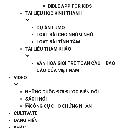
BIBLE APP FOR KIDS
TÀI LIỆU HỌC KINH THÁNH
DỰ ÁN LUMO
LOẠT BÀI CHO NHÓM NHỎ
LOẠT BÀI TĨNH TÂM
TÀI LIỆU THAM KHẢO
VĂN HOÁ GIỚI TRẺ TOÀN CẦU – BÁO
CÁO CỦA VIỆT NAM
VIDEO
NHỮNG CUỘC ĐỜI ĐƯỢC BIẾN ĐỔI
SÁCH NÓI
CÔNG CỤ CHO CHỨNG NHÂN
CULTIVATE
DÂNG HIẾN
KHÁC